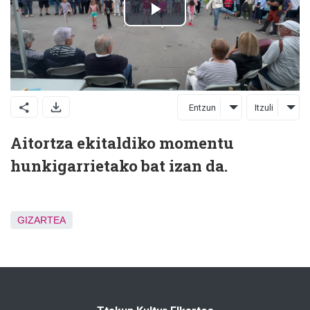
Entzun
Itzuli
Aitortza ekitaldiko momentu
hunkigarrietako bat izan da.
GIZARTEA