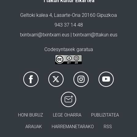
Ttakun Kultur Elkartea
Geltoki kalea 4, Lasarte-Oria 20160 Gipuzkoa
943 37 14 48
txintxarri@txintxarri.eus | txintxarri@ttakun.eus
Codesyntaxek garatua
HONI BURUZ
LEGE OHARRA
PUBLIZITATEA
ARAUAK
HARREMANETARAKO
RSS