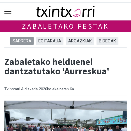
ZABALETAKO FESTAK
SARRERA
EGITARAUA
ARGAZKIAK
BIDEOAK
Zabaletako helduenei
dantzatutako 'Aurreskua'
Txintxarri Aldizkaria
2026ko ekainaren 6a