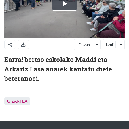
Entzun
Itzuli
Earra! bertso eskolako Maddi eta
Arkaitz Lasa anaiek kantatu diete
beteranoei.
GIZARTEA