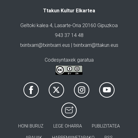
Ttakun Kultur Elkartea
Geltoki kalea 4, Lasarte-Oria 20160 Gipuzkoa
943 37 14 48
txintxarri@txintxarri.eus | txintxarri@ttakun.eus
Codesyntaxek garatua
HONI BURUZ
LEGE OHARRA
PUBLIZITATEA
ARAUAK
HARREMANETARAKO
RSS