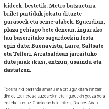
kideek, bestetik. Metro batzuetara
brilet partidak jokatu dituzte
gurasoek eta seme-alabek. Eguerdian,
plaza gehiago bete denean, inguruko
lau baserritako sagardoekin festa
egin dute: Buenavista, Larre, Saltsate
eta Telleri. Arratsaldean jarraituko
dute jaiak ikusi, entzun, usaindu eta
dastatzen.
Txosna itxi, parranda amaitu eta ordu gutxitara iratzarri
dira dultzaineroak, auzoarekin eta inguruekin gauza bera
egiteko asmoz. Goialdean bakarrik ez, Buenos Aires