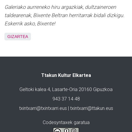
Galeriako aurreneko hiru argazkiak, dultzaineroen
taldearenak, Bixente Beltran herritarrak bidali dizkigu.
Eskerrik asko, Bixente!
GIZARTEA
Ttakun Kultur Elkartea
Geltoki kalea 4, Lasarte-Oria 20160 Gipuzkoa
943 37 14 48
txintxarri@txintxarri.eus | txintxarri@ttakun.eus
Codesyntaxek garatua