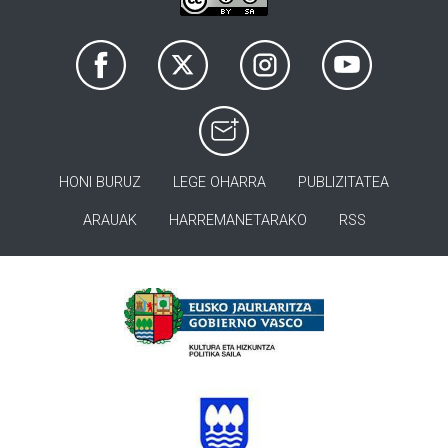
HONI BURUZ
LEGE OHARRA
PUBLIZITATEA
ARAUAK
HARREMANETARAKO
RSS