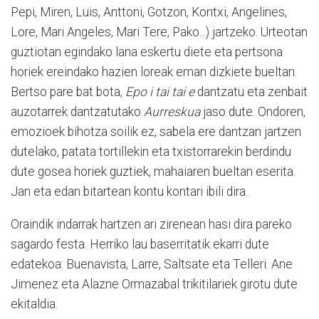
Pepi, Miren, Luis, Anttoni, Gotzon, Kontxi, Angelines,
Lore, Mari Angeles, Mari Tere, Pako...) jartzeko. Urteotan
guztiotan egindako lana eskertu diete eta pertsona
horiek ereindako hazien loreak eman dizkiete bueltan.
Bertso pare bat bota,
Epo i tai tai e
dantzatu eta zenbait
auzotarrek dantzatutako
Aurreskua
jaso dute. Ondoren,
emozioek bihotza soilik ez, sabela ere dantzan jartzen
dutelako, patata tortillekin eta txistorrarekin berdindu
dute gosea horiek guztiek, mahaiaren bueltan eserita.
Jan eta edan bitartean kontu kontari ibili dira.
Oraindik indarrak hartzen ari zirenean hasi dira pareko
sagardo festa. Herriko lau baserritatik ekarri dute
edatekoa: Buenavista, Larre, Saltsate eta Telleri. Ane
Jimenez eta Alazne Ormazabal trikitilariek girotu dute
ekitaldia.