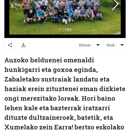
Entzun
Itzuli
Auzoko helduenei omenaldi
hunkigarri eta goxoa eginda,
Zabaletako sustraiak landatu eta
haziak erein zituztenei eman dizkiete
ongi merezitako loreak. Hori baino
lehen kale eta bazterrak iratzarri
dituzte dultzaineroek, batetik, eta
Xumelako zein Earra! bertso eskolako