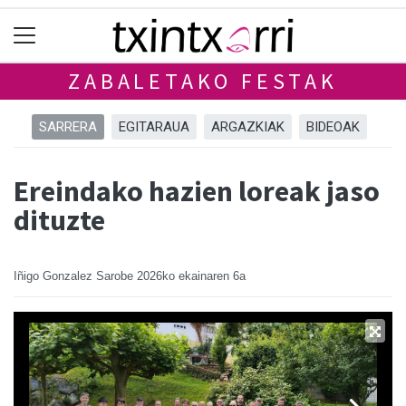
ZABALETAKO FESTAK
SARRERA
EGITARAUA
ARGAZKIAK
BIDEOAK
Ereindako hazien loreak jaso
dituzte
Iñigo Gonzalez Sarobe
2026ko ekainaren 6a