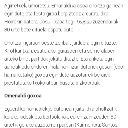
Agirretxek, umoretsu. Emanaldi ia osoa oholtza gainean
egin dute eta festa giroa berpizteaz arduratu dira.
Horrekin batera, Josu Txapartegi
Txapas
zuzendariak
80 urte bete dituela ospatu dute.
Oholtza inguruan beste zenbait jarduera egin dituzte.
Kirol kantxan, esaterako, gurasoen eta seme-alaben
arteko brilet partidak jokatu dituzte. Eta ariketa egin
aurretik edo ondoren, hala nahi izan dutenek gosari (edo
hamaiketako) goxoa egin dute auzotarrek beraiek
prestatutako txokolatean bustita bizkotxoak.
Omenaldi goxoa
Eguerdiko hamabiek jo dutenean jaitsi dira oholtzatik
koruko kideak eta bertsolariak, euren zain zeuden 80
urtetik gorako auzotarren parean (Karmentxu, Santos,