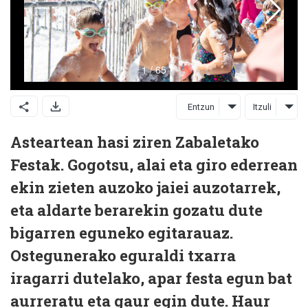
Entzun
Itzuli
Asteartean hasi ziren Zabaletako
Festak. Gogotsu, alai eta giro ederrean
ekin zieten auzoko jaiei auzotarrek,
eta aldarte berarekin gozatu dute
bigarren eguneko egitarauaz.
Ostegunerako eguraldi txarra
iragarri dutelako, apar festa egun bat
aurreratu eta gaur egin dute. Haur