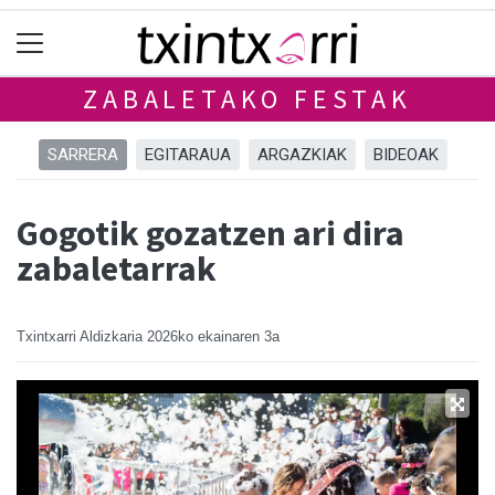
ZABALETAKO FESTAK
SARRERA
EGITARAUA
ARGAZKIAK
BIDEOAK
Gogotik gozatzen ari dira
zabaletarrak
Txintxarri Aldizkaria
2026ko ekainaren 3a