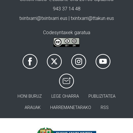
943 37 14 48
txintxarri@txintxarri.eus | txintxarri@ttakun.eus
Codesyntaxek garatua
HONI BURUZ
LEGE OHARRA
PUBLIZITATEA
ARAUAK
HARREMANETARAKO
RSS