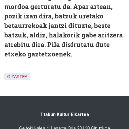
mordoa gerturatu da. Apar artean,
pozik izan dira, batzuk uretako
betaurrekoak jantzi dituzte, beste
batzuk, aldiz, halakorik gabe aritzera
atrebitu dira. Pila disfrutatu dute
etxeko gaztetxoenek.
GIZARTEA
Ttakun Kultur Elkartea
Geltoki kalea 4, Lasarte-Oria 20160 Gipuzkoa