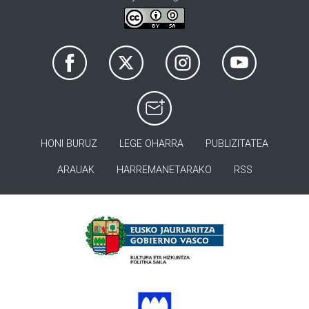
HONI BURUZ
LEGE OHARRA
PUBLIZITATEA
ARAUAK
HARREMANETARAKO
RSS