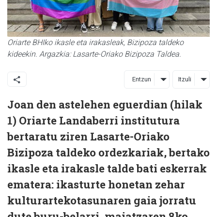
Oriarte BHIko ikasle eta irakasleak, Bizipoza taldeko
kideekin. Argazkia: Lasarte-Oriako Bizipoza Taldea.
Entzun
Itzuli
Joan den astelehen eguerdian (hilak
1) Oriarte Landaberri institutura
bertaratu ziren Lasarte-Oriako
Bizipoza taldeko ordezkariak, bertako
ikasle eta irakasle talde bati eskerrak
ematera: ikasturte honetan zehar
kulturartekotasunaren gaia jorratu
dute buru-belarri, maiatzaren 8ko