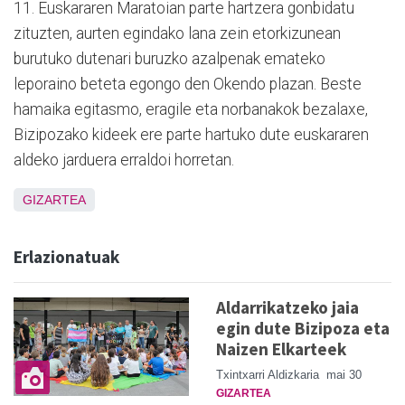
11. Euskararen Maratoian parte hartzera gonbidatu
zituzten, aurten egindako lana zein etorkizunean
burutuko dutenari buruzko azalpenak emateko
leporaino beteta egongo den Okendo plazan. Beste
hamaika egitasmo, eragile eta norbanakok bezalaxe,
Bizipozako kideek ere parte hartuko dute euskararen
aldeko jarduera erraldoi horretan.
GIZARTEA
Erlazionatuak
Aldarrikatzeko jaia
egin dute Bizipoza eta
Naizen Elkarteek
Txintxarri Aldizkaria
mai 30
GIZARTEA