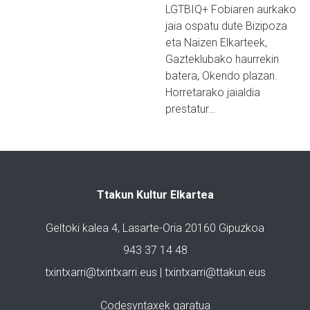
LGTBIQ+ Fobiaren aurkako
jaia ospatu dute Bizipoza
eta Naizen Elkarteek,
Gazteklubako haurrekin
batera, Okendo plazan.
Horretarako jaialdia
prestatur…
Ttakun Kultur Elkartea
Geltoki kalea 4, Lasarte-Oria 20160 Gipuzkoa
943 37 14 48
txintxarri@txintxarri.eus | txintxarri@ttakun.eus
Codesyntaxek garatua