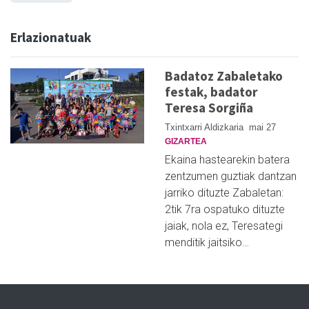
Erlazionatuak
Badatoz Zabaletako
festak, badator
Teresa Sorgiña
Txintxarri Aldizkaria
mai 27
GIZARTEA
Ekaina hastearekin batera
zentzumen guztiak dantzan
jarriko dituzte Zabaletan:
2tik 7ra ospatuko dituzte
jaiak, nola ez, Teresategi
menditik jaitsiko…