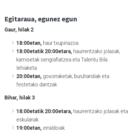
Egitaraua, egunez egun
Gaur, hilak 2
18:00etan,
haur txupinazoa.
18:00etatik 20:00etara,
haurrentzako jolasak,
kamisetak serigrafiatzea eta Talentu Bila
lehiaketa.
20:00etan,
goxorraketak, buruhandiak eta
festetako dantzak.
Bihar, hilak 3
18:00etatik 20:00etara,
haurrentzako jolasak eta
eskulanak.
19:00etan,
erraldoiak.