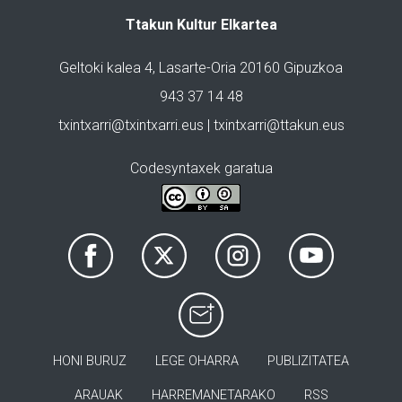
Ttakun Kultur Elkartea
Geltoki kalea 4, Lasarte-Oria 20160 Gipuzkoa
943 37 14 48
txintxarri@txintxarri.eus | txintxarri@ttakun.eus
Codesyntaxek garatua
HONI BURUZ
LEGE OHARRA
PUBLIZITATEA
ARAUAK
HARREMANETARAKO
RSS