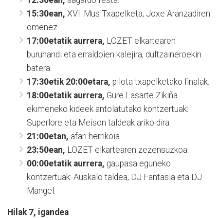
15:30ean,
XVI. Mus Txapelketa, Joxe Aranzadiren
omenez.
17:00etatik aurrera,
LOZET elkartearen
buruhandi eta erraldoien kalejira, dultzaineroekin
batera.
17:30etik 20:00etara,
pilota txapelketako finalak.
18:00etatik aurrera,
Gure Lasarte Zikiña
ekimeneko kideek antolatutako kontzertuak:
Superlore eta Meison taldeak ariko dira.
21:00etan,
afari herrikoia.
23:50ean,
LOZET elkartearen zezensuzkoa.
00:00etatik aurrera,
gaupasa eguneko
kontzertuak: Auskalo taldea, DJ Fantasia eta DJ
Mangel.
Hilak 7, igandea