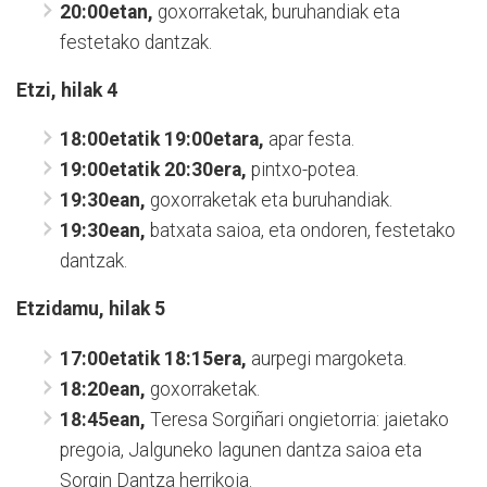
20:00etan,
goxorraketak, buruhandiak eta
festetako dantzak.
Etzi, hilak 4
18:00etatik 19:00etara,
apar festa.
19:00etatik 20:30era,
pintxo-potea.
19:30ean,
goxorraketak eta buruhandiak.
19:30ean,
batxata saioa, eta ondoren, festetako
dantzak.
Etzidamu, hilak 5
17:00etatik 18:15era,
aurpegi margoketa.
18:20ean,
goxorraketak.
18:45ean,
Teresa Sorgiñari ongietorria: jaietako
pregoia, Jalguneko lagunen dantza saioa eta
Sorgin Dantza herrikoia.