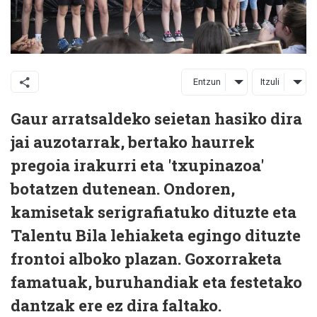
Entzun
Itzuli
Gaur arratsaldeko seietan hasiko dira
jai auzotarrak, bertako haurrek
pregoia irakurri eta 'txupinazoa'
botatzen dutenean. Ondoren,
kamisetak serigrafiatuko dituzte eta
Talentu Bila lehiaketa egingo dituzte
frontoi alboko plazan. Goxorraketa
famatuak, buruhandiak eta festetako
dantzak ere ez dira faltako.