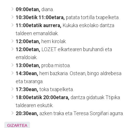
09:00etan,
diana.
10:30etik 11:00etara,
patata tortilla txapelketa.
11:00etatik aurrera,
Kukuka eskolako dantza
taldeen emanaldiak.
12:00etan,
herri kirolak.
12:00etan,
LOZET elkartearen buruhandi eta
erraldoiak.
13:00etan,
proba mistoa.
14:30ean,
herri bazkaria. Ostean, bingo aldrebesa
eta txaranga.
17:30ean,
toka txapelketa.
18:00etatik 20:00etara,
dantza gidatuak Ttipika
taldearen eskutik.
20:30ean,
azken traka eta Teresa Sorgiñari agurra.
GIZARTEA