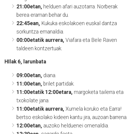
21:00etan,
helduen afari auzotarra. Norberak
berea eraman behar du.
22:45ean,
Kukuka eskolakoen euskal dantza
sorkuntza emanaldia.
00:00etatik aurrera,
Viafara eta Bele Raven
taldeen kontzertuak.
HIlak 6, larunbata
09:00etan,
diana.
11:00etan,
brilet partidak.
11:00etatik 12:00etara,
margoketa tailerra eta
txokolate jana.
11:00etatik aurrera,
Xumela koruko eta Earra!
bertso eskolako kideen kantu jira, auzoan barrena.
12:00etan,
auzoko helduenei omenaldia.
12:30ean,
sagardo festa.