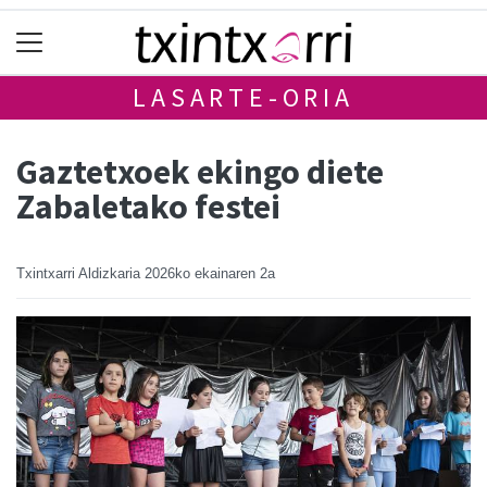
LASARTE-ORIA
Gaztetxoek ekingo diete
Zabaletako festei
Txintxarri Aldizkaria
2026ko ekainaren 2a