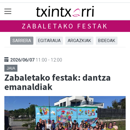
ZABALETAKO FESTAK
SARRERA
EGITARAUA
ARGAZKIAK
BIDEOAK
2026/06/07
11:00 - 12:00
JAIA
Zabaletako festak: dantza
emanaldiak