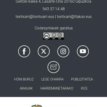
Geltoki kalea 4, Lasarte-Oria 20160 Gipuzkoa
943 37 14 48
txintxarri@txintxarri.eus | txintxarri@ttakun.eus
Codesyntaxek garatua
HONI BURUZ
LEGE OHARRA
PUBLIZITATEA
ARAUAK
HARREMANETARAKO
RSS