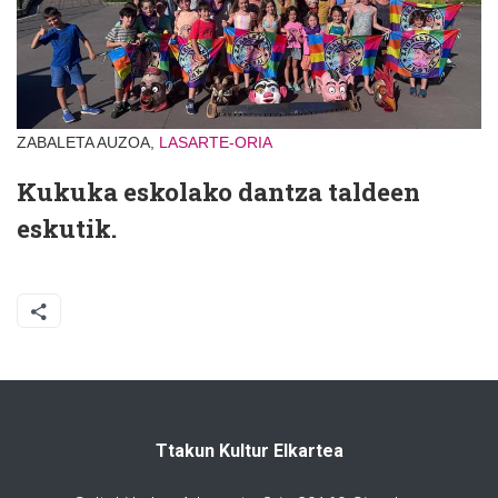
ZABALETA AUZOA,
LASARTE-ORIA
Kukuka eskolako dantza taldeen
eskutik.
Ttakun Kultur Elkartea