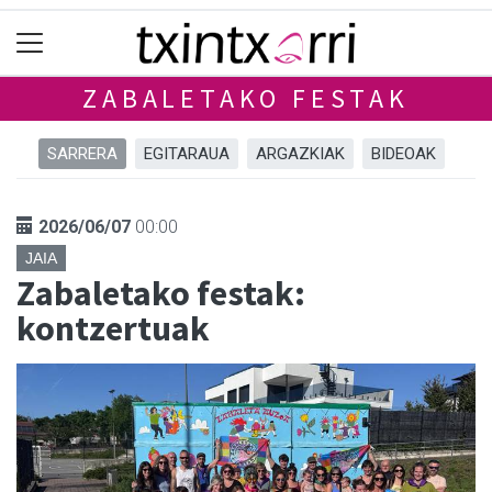
ZABALETAKO FESTAK
SARRERA
EGITARAUA
ARGAZKIAK
BIDEOAK
2026/06/07
00:00
JAIA
Zabaletako festak:
kontzertuak