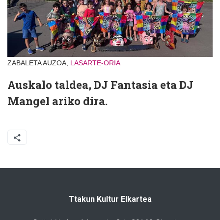
ZABALETA AUZOA,
LASARTE-ORIA
Auskalo taldea, DJ Fantasia eta DJ
Mangel ariko dira.
Ttakun Kultur Elkartea