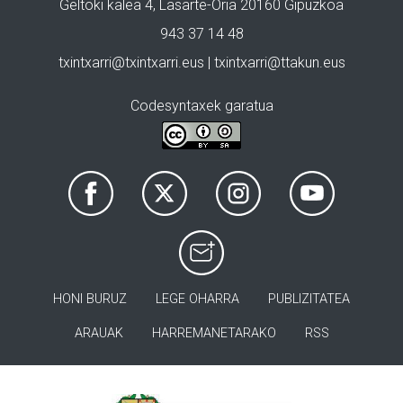
Geltoki kalea 4, Lasarte-Oria 20160 Gipuzkoa
943 37 14 48
txintxarri@txintxarri.eus | txintxarri@ttakun.eus
Codesyntaxek garatua
HONI BURUZ
LEGE OHARRA
PUBLIZITATEA
ARAUAK
HARREMANETARAKO
RSS