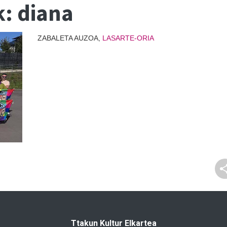
k: diana
ZABALETA AUZOA,
LASARTE-ORIA
Ttakun Kultur Elkartea