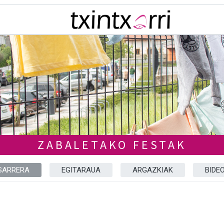
ZABALETAKO FESTAK
SARRERA
EGITARAUA
ARGAZKIAK
BIDE