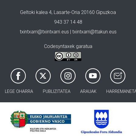
Geltoki kalea 4, Lasarte-Oria 20160 Gipuzkoa
943 37 14 48
txintxarri@txintxarri.eus | txintxarri@ttakun.eus
Codesyntaxek garatua
LEGE OHARRA
PUBLIZITATEA
ARAUAK
HARREMANET