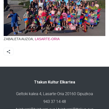
ZABALETA AUZOA,
LASARTE-ORIA
Ttakun Kultur Elkartea
Geltoki kalea 4, Lasarte-Oria 20160 Gipuzkoa
943 37 14 48