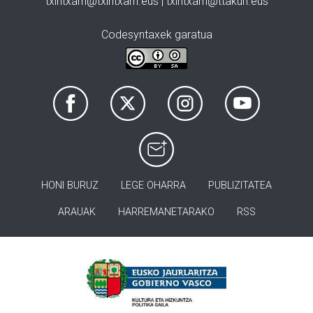
txintxarri@txintxarri.eus | txintxarri@ttakun.eus
Codesyntaxek garatua
HONI BURUZ
LEGE OHARRA
PUBLIZITATEA
ARAUAK
HARREMANETARAKO
RSS