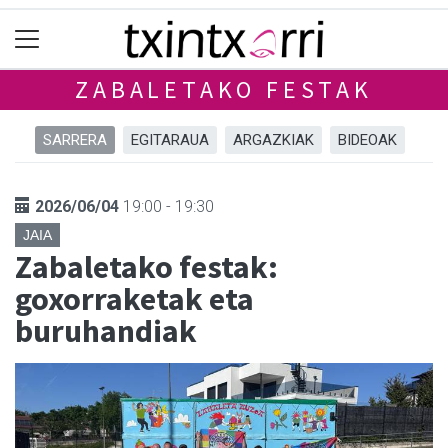
ZABALETAKO FESTAK
SARRERA
EGITARAUA
ARGAZKIAK
BIDEOAK
2026/06/04
19:00 - 19:30
JAIA
Zabaletako festak:
goxorraketak eta
buruhandiak