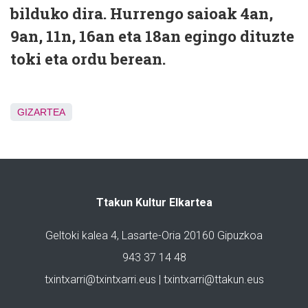
bilduko dira. Hurrengo saioak 4an,
9an, 11n, 16an eta 18an egingo dituzte
toki eta ordu berean.
GIZARTEA
Ttakun Kultur Elkartea
Geltoki kalea 4, Lasarte-Oria 20160 Gipuzkoa
943 37 14 48
txintxarri@txintxarri.eus | txintxarri@ttakun.eus