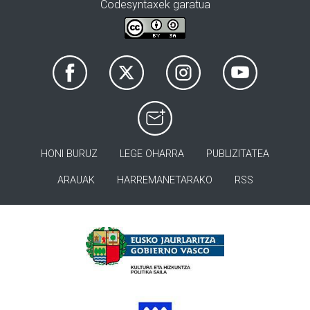
Codesyntaxek garatua
HONI BURUZ
LEGE OHARRA
PUBLIZITATEA
ARAUAK
HARREMANETARAKO
RSS