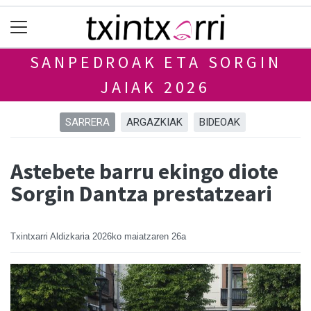
SANPEDROAK ETA SORGIN
JAIAK 2026
SARRERA
ARGAZKIAK
BIDEOAK
Astebete barru ekingo diote
Sorgin Dantza prestatzeari
Txintxarri Aldizkaria
2026ko maiatzaren 26a