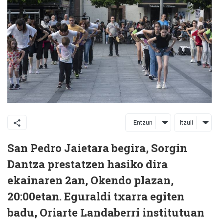
Entzun
Itzuli
San Pedro Jaietara begira, Sorgin
Dantza prestatzen hasiko dira
ekainaren 2an, Okendo plazan,
20:00etan. Eguraldi txarra egiten
badu, Oriarte Landaberri institutuan