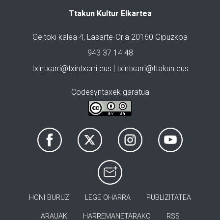
Ttakun Kultur Elkartea
Geltoki kalea 4, Lasarte-Oria 20160 Gipuzkoa
943 37 14 48
txintxarri@txintxarri.eus | txintxarri@ttakun.eus
Codesyntaxek garatua
HONI BURUZ
LEGE OHARRA
PUBLIZITATEA
ARAUAK
HARREMANETARAKO
RSS