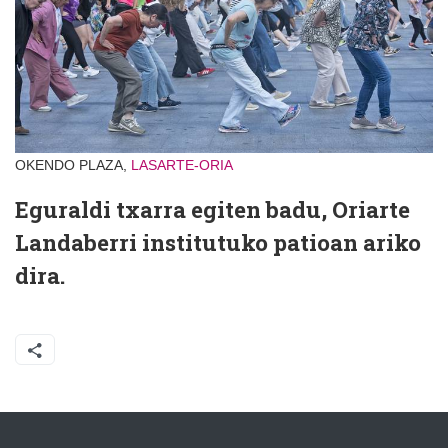
OKENDO PLAZA,
LASARTE-ORIA
Eguraldi txarra egiten badu, Oriarte
Landaberri institutuko patioan ariko
dira.