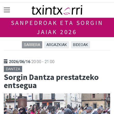
SANPEDROAK ETA SORGIN
JAIAK 2026
SARRERA
ARGAZKIAK
BIDEOAK
2026/06/16
20:00 - 21:00
DANTZA
Sorgin Dantza prestatzeko
entsegua