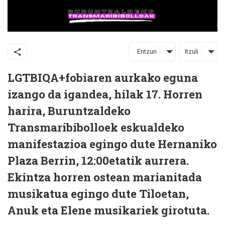
Entzun
Itzuli
LGTBIQA+fobiaren aurkako eguna
izango da igandea, hilak 17. Horren
harira, Buruntzaldeko
Transmaribibolloek eskualdeko
manifestazioa egingo dute Hernaniko
Plaza Berrin, 12:00etatik aurrera.
Ekintza horren ostean marianitada
musikatua egingo dute Tiloetan,
Anuk eta Elene musikariek girotuta.