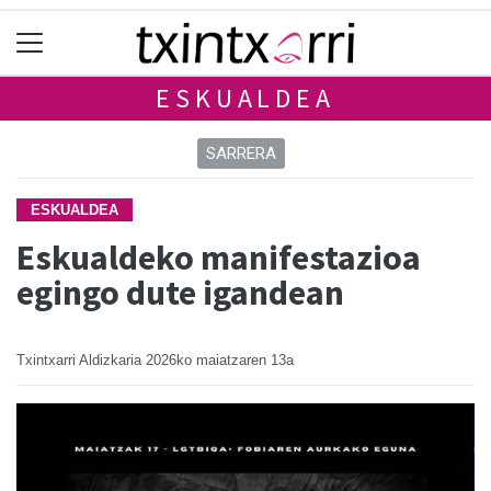
ESKUALDEA
SARRERA
ESKUALDEA
Eskualdeko manifestazioa
egingo dute igandean
Txintxarri Aldizkaria
2026ko maiatzaren 13a