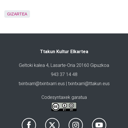
GIZARTEA
Ttakun Kultur Elkartea
Geltoki kalea 4, Lasarte-Oria 20160 Gipuzkoa
943 37 14 48
txintxarri@txintxarri.eus | txintxarri@ttakun.eus
Codesyntaxek garatua