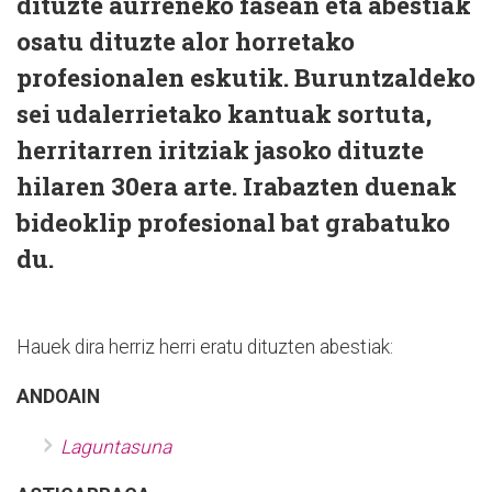
dituzte aurreneko fasean eta abestiak
osatu dituzte alor horretako
profesionalen eskutik. Buruntzaldeko
sei udalerrietako kantuak sortuta,
herritarren iritziak jasoko dituzte
hilaren 30era arte. Irabazten duenak
bideoklip profesional bat grabatuko
du.
Hauek dira herriz herri eratu dituzten abestiak:
ANDOAIN
Laguntasuna