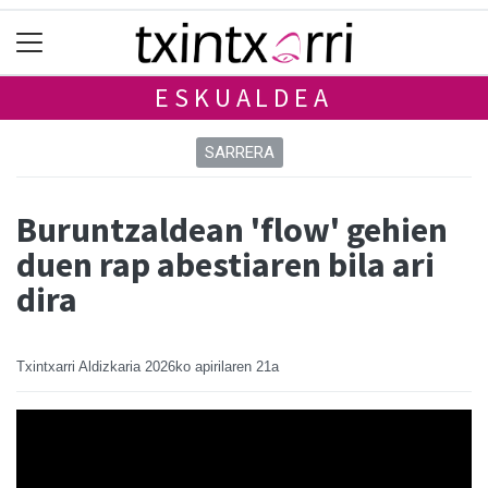
ESKUALDEA
SARRERA
Buruntzaldean 'flow' gehien
duen rap abestiaren bila ari
dira
Txintxarri Aldizkaria
2026ko apirilaren 21a