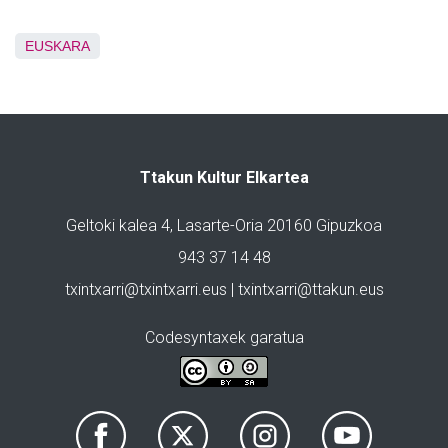
EUSKARA
Ttakun Kultur Elkartea
Geltoki kalea 4, Lasarte-Oria 20160 Gipuzkoa
943 37 14 48
txintxarri@txintxarri.eus | txintxarri@ttakun.eus
Codesyntaxek garatua