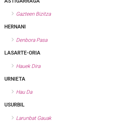
ASTIGARRAGA
Gazteen Bizitza
HERNANI
Denbora Pasa
LASARTE-ORIA
Hauek Dira
URNIETA
Hau Da
USURBIL
Larunbat Gauak