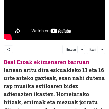
Entzun
Itzuli
Beat Eroak ekimenaren barruan
lanean aritu dira eskualdeko 11 eta 16
urte arteko gazteak, esan nahi dutena
rap musika estiloaren bidez
adierazten ikasten. Horretarako
hitzak, errimak eta mezuak jorratu