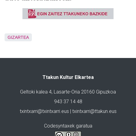
GIZARTEA
Ttakun Kultur Elkartea
Geltoki kalea 4, Lasarte-Oria 20160 Gipuzkoa
943 37 14 48
txintxarri@txintxarri.eus | txintxarri@ttakun.eus
Codesyntaxek garatua