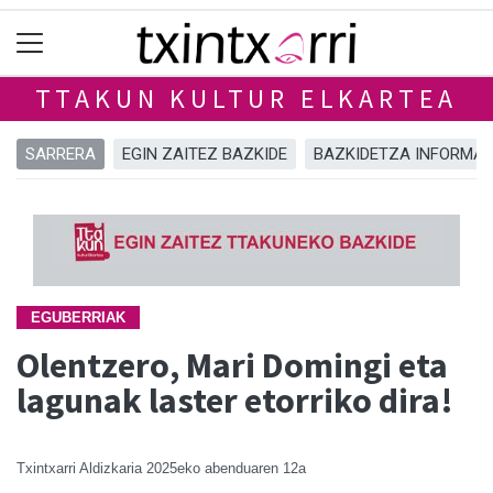
TTAKUN KULTUR ELKARTEA
SARRERA
EGIN ZAITEZ BAZKIDE
BAZKIDETZA INFORMA
EGUBERRIAK
Olentzero, Mari Domingi eta
lagunak laster etorriko dira!
Txintxarri Aldizkaria
2025eko abenduaren 12a