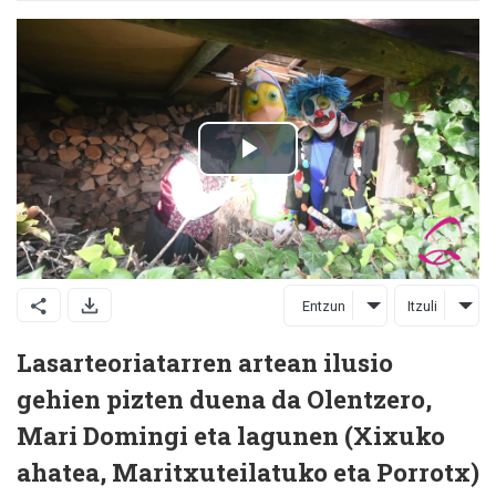
Entzun
Itzuli
Lasarteoriatarren artean ilusio
gehien pizten duena da Olentzero,
Mari Domingi eta lagunen (Xixuko
ahatea, Maritxuteilatuko eta Porrotx)