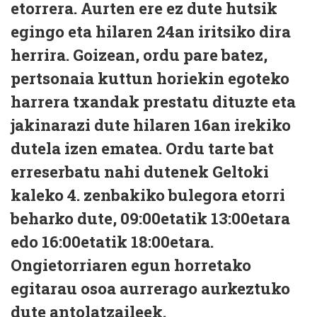
etorrera. Aurten ere ez dute hutsik
egingo eta hilaren 24an iritsiko dira
herrira. Goizean, ordu pare batez,
pertsonaia kuttun horiekin egoteko
harrera txandak prestatu dituzte eta
jakinarazi dute hilaren 16an irekiko
dutela izen ematea. Ordu tarte bat
erreserbatu nahi dutenek Geltoki
kaleko 4. zenbakiko bulegora etorri
beharko dute, 09:00etatik 13:00etara
edo 16:00etatik 18:00etara.
Ongietorriaren egun horretako
egitarau osoa aurrerago aurkeztuko
dute antolatzaileek.