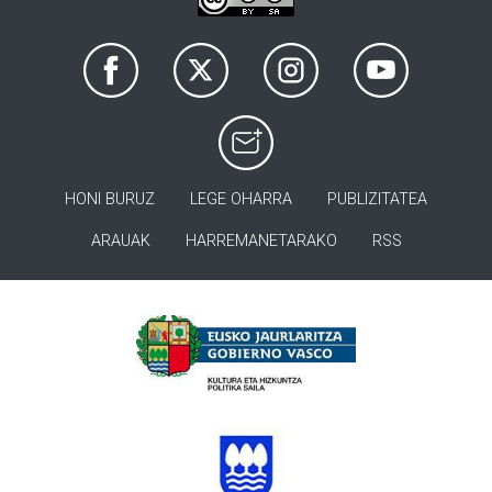
HONI BURUZ
LEGE OHARRA
PUBLIZITATEA
ARAUAK
HARREMANETARAKO
RSS