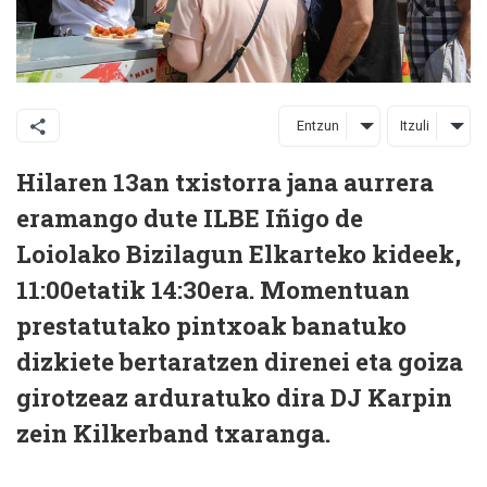
Entzun
Itzuli
Hilaren 13an txistorra jana aurrera
eramango dute ILBE Iñigo de
Loiolako Bizilagun Elkarteko kideek,
11:00etatik 14:30era. Momentuan
prestatutako pintxoak banatuko
dizkiete bertaratzen direnei eta goiza
girotzeaz arduratuko dira DJ Karpin
zein Kilkerband txaranga.