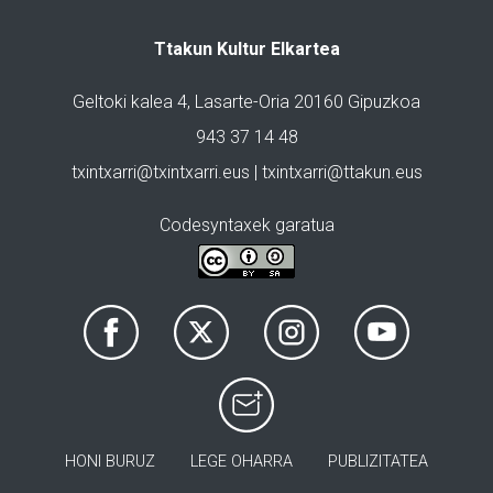
Ttakun Kultur Elkartea
Geltoki kalea 4, Lasarte-Oria 20160 Gipuzkoa
943 37 14 48
txintxarri@txintxarri.eus | txintxarri@ttakun.eus
Codesyntaxek garatua
HONI BURUZ
LEGE OHARRA
PUBLIZITATEA