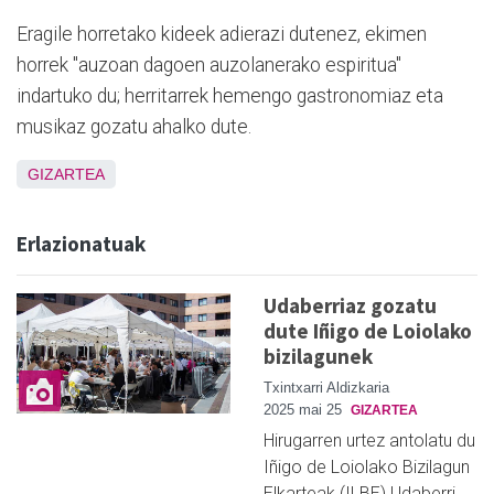
Eragile horretako kideek adierazi dutenez, ekimen
horrek "auzoan dagoen auzolanerako espiritua"
indartuko du; herritarrek hemengo gastronomiaz eta
musikaz gozatu ahalko dute.
GIZARTEA
Erlazionatuak
Udaberriaz gozatu
dute Iñigo de Loiolako
bizilagunek
Txintxarri Aldizkaria
2025 mai 25
GIZARTEA
Hirugarren urtez antolatu du
Iñigo de Loiolako Bizilagun
Elkarteak (ILBE) Udaberri