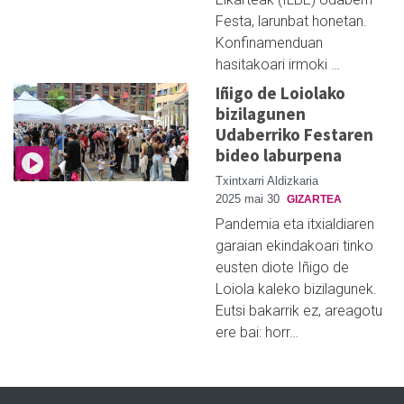
Festa, larunbat honetan.
Konfinamenduan
hasitakoari irmoki …
Iñigo de Loiolako
bizilagunen
Udaberriko Festaren
bideo laburpena
Txintxarri Aldizkaria
2025 mai 30
GIZARTEA
Pandemia eta itxialdiaren
garaian ekindakoari tinko
eusten diote Iñigo de
Loiola kaleko bizilagunek.
Eutsi bakarrik ez, areagotu
ere bai: horr…