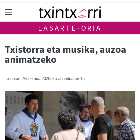
LASARTE-ORIA
Txistorra eta musika, auzoa
animatzeko
Txintxarri Aldizkaria
2025eko abenduaren 1a