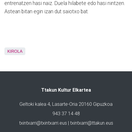
entrenatzen hasi naiz. Duela hilabete edo hasi nintzen.
Astean bitan egin izan dut saiotxo bat.
KIROLA
Ttakun Kultur Elkartea
Geltoki kalea 4, Lasarte-Oria 20160 Gipuzkoa
943 37 14 48
txintxarri@txintxarri.eus | txintxarri@ttakun.eus