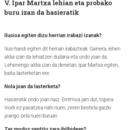
V. Ipar Martxa lehian eta probako
buru izan da hasieratik
Ilusioa egiten dizu herrian irabazi izanak?
Ilusi handi egiten dit herrian irabazteak. Gainera, lehen
aldia izan da lehiatzen dudana eta ondo joan da.
Lehenengo aldia izan da denetan; Ipar Martxa egiten,
baita lasterketan ere.
Nola joan da lasterketa?
Hasieratik ondo joan naiz. Erritmoa jarri dut, topera.
Inork ez pasatzea nahi nuen, zeren bestela gaizki
joango zela nuen buruan.
Zer moduz sentitu zara ibilbidean?