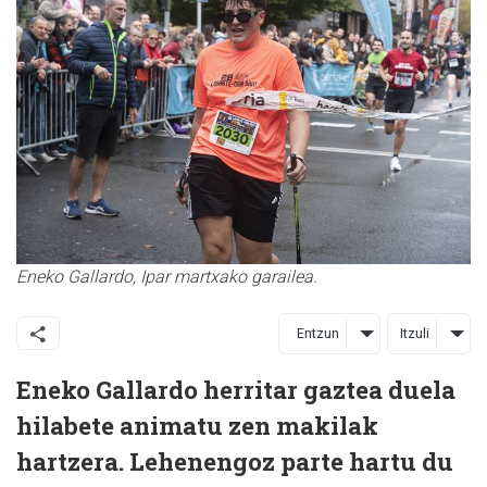
Eneko Gallardo, Ipar martxako garailea.
Entzun
Itzuli
Eneko Gallardo herritar gaztea duela
hilabete animatu zen makilak
hartzera. Lehenengoz parte hartu du