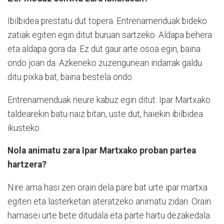
Ibilbidea prestatu dut topera. Entrenamenduak bideko
zatiak egiten egin ditut buruan sartzeko. Aldapa behera
eta aldapa gora da. Ez dut gaur arte osoa egin, baina
ondo joan da. Azkeneko zuzengunean indarrak galdu
ditu pixka bat, baina bestela ondo.
Entrenamenduak neure kabuz egin ditut. Ipar Martxako
taldearekin batu naiz bitan, uste dut, haiekin ibilbidea
ikusteko.
Nola animatu zara Ipar Martxako proban partea
hartzera?
Nire ama hasi zen orain dela pare bat urte ipar martxa
egiten eta lasterketan ateratzeko animatu zidan. Orain
hamasei urte bete ditudala eta parte hartu dezakedala