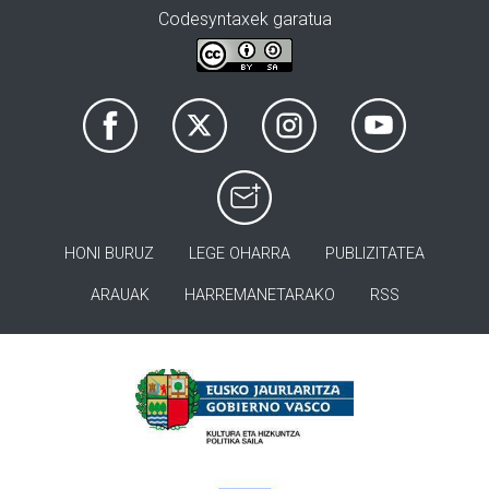
Codesyntaxek garatua
HONI BURUZ
LEGE OHARRA
PUBLIZITATEA
ARAUAK
HARREMANETARAKO
RSS