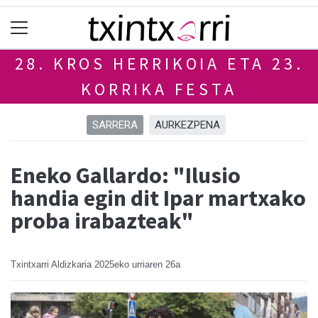
28. KROS HERRIKOIA ETA 23.
KORRIKA FESTA
SARRERA
AURKEZPENA
Eneko Gallardo: "Ilusio
handia egin dit Ipar martxako
proba irabazteak"
Txintxarri Aldizkaria
2025eko urriaren 26a