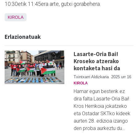
10:30etik 11:45era arte, gutxi gorabehera.
KIROLA
Erlazionatuak
Lasarte-Oria Bai!
Kroseko atzerako
kontaketa hasi da
Txintxarri Aldizkaria
2025 urr 16
KIROLA
Hamar egun besterik ez
dira falta Lasarte-Oria Bai!
Kros Herrikoia jokatzeko
eta Ostadar SKTko kideek
aurten 28. edizioa izango
den proba aurkeztu du…