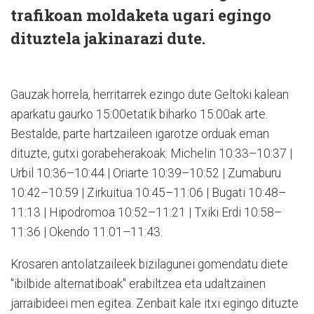
trafikoan moldaketa ugari egingo
dituztela jakinarazi dute.
Gauzak horrela, herritarrek ezingo dute Geltoki kalean
aparkatu gaurko 15:00etatik biharko 15:00ak arte.
Bestalde, parte hartzaileen igarotze orduak eman
dituzte, gutxi gorabeherakoak: Michelin 10:33–10:37 |
Urbil 10:36–10:44 | Oriarte 10:39–10:52 | Zumaburu
10:42–10:59 | Zirkuitua 10:45–11:06 | Bugati 10:48–
11:13 | Hipodromoa 10:52–11:21 | Txiki Erdi 10:58–
11:36 | Okendo 11:01–11:43.
Krosaren antolatzaileek bizilagunei gomendatu diete
"ibilbide alternatiboak" erabiltzea eta udaltzainen
jarraibideei men egitea. Zenbait kale itxi egingo dituzte