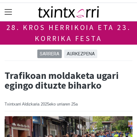
28. KROS HERRIKOIA ETA 23.
KORRIKA FESTA
SARRERA
AURKEZPENA
Trafikoan moldaketa ugari
egingo dituzte biharko
Txintxarri Aldizkaria
2025eko urriaren 25a