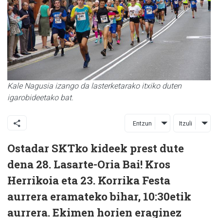
Kale Nagusia izango da lasterketarako itxiko duten
igarobideetako bat.
Entzun
Itzuli
Ostadar SKTko kideek prest dute
dena 28. Lasarte-Oria Bai! Kros
Herrikoia eta 23. Korrika Festa
aurrera eramateko bihar, 10:30etik
aurrera. Ekimen horien eraginez