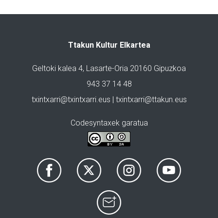
Ttakun Kultur Elkartea
Geltoki kalea 4, Lasarte-Oria 20160 Gipuzkoa
943 37 14 48
txintxarri@txintxarri.eus | txintxarri@ttakun.eus
Codesyntaxek garatua