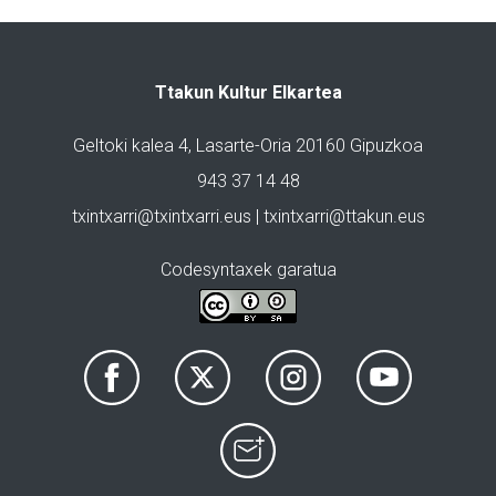
Ttakun Kultur Elkartea
Geltoki kalea 4, Lasarte-Oria 20160 Gipuzkoa
943 37 14 48
txintxarri@txintxarri.eus | txintxarri@ttakun.eus
Codesyntaxek garatua