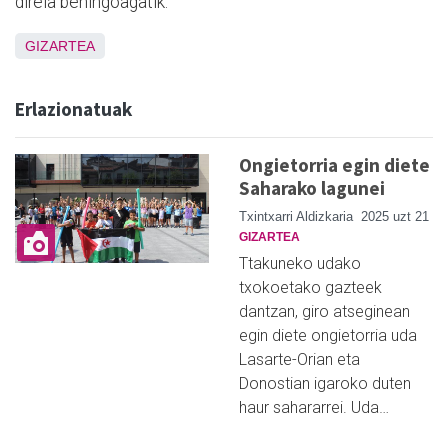
direla behingoagatik.
GIZARTEA
Erlazionatuak
Ongietorria egin diete
Saharako lagunei
Txintxarri Aldizkaria
2025 uzt 21
GIZARTEA
Ttakuneko udako
txokoetako gazteek
dantzan, giro atseginean
egin diete ongietorria uda
Lasarte-Orian eta
Donostian igaroko duten
haur sahararrei. Uda…