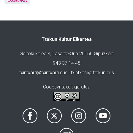
EUSKARA
Ttakun Kultur Elkartea
Geltoki kalea 4, Lasarte-Oria 20160 Gipuzkoa
943 37 14 48
txintxarri@txintxarri.eus | txintxarri@ttakun.eus
Codesyntaxek garatua