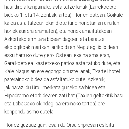
hasi direla kanpainako asfaltatze lanak (Larrekoetxe
bideko 1. eta 14. zenbaki artea). Horren ostean, Goikale
kalea asfaltatzeari ekin diote (une honetan ari dira lan
horiek aurrera eramaten), eta horiek amaitutakoan,
Azkorteko ermitara bidean dagoen eta baratze
ekologikoak martxan jarriko diren Negutegi ibilbidean
esku hartuko dute gero. Ostean, ekaina amaieran,
Garaikoetxea ikastetxeko patioa asfaltatuko dute, eta
Kale Nagusian ere egongo dituzte lanak, Txartel hotel
parerainoko bidea da asfaltatuko dute. Azkenik,
jakinarazi du Urbil merkatalguneko sarbidea eta
Hipodromo etorbidearen zati bat (Taxien geltokitik hasi
eta LabeGoxo okindegi parerainoko tartea) ere
konpondu asmo dutela.
Horrez guztiaz gain, esan du Orsa enpresari esleitu