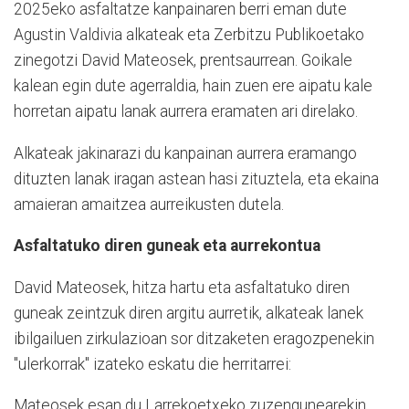
2025eko asfaltatze kanpainaren berri eman dute
Agustin Valdivia alkateak eta Zerbitzu Publikoetako
zinegotzi David Mateosek, prentsaurrean. Goikale
kalean egin dute agerraldia, hain zuen ere aipatu kale
horretan aipatu lanak aurrera eramaten ari direlako.
Alkateak jakinarazi du kanpainan aurrera eramango
dituzten lanak iragan astean hasi zituztela, eta ekaina
amaieran amaitzea aurreikusten dutela.
Asfaltatuko diren guneak eta aurrekontua
David Mateosek, hitza hartu eta asfaltatuko diren
guneak zeintzuk diren argitu aurretik, alkateak lanek
ibilgailuen zirkulazioan sor ditzaketen eragozpenekin
"ulerkorrak" izateko eskatu die herritarrei:
Mateosek esan du Larrekoetxeko zuzengunearekin