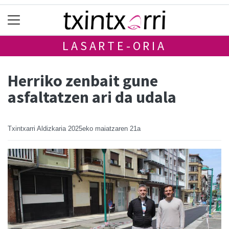
LASARTE-ORIA
Herriko zenbait gune
asfaltatzen ari da udala
Txintxarri Aldizkaria
2025eko maiatzaren 21a