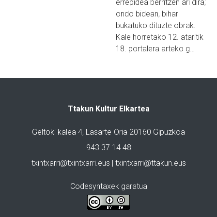
errepidea berritzen ari dira;
ondo bidean, bihar
bukatuko dituzte obrak.
Kale horretako 12. ataritik
18. portalera arteko g…
Ttakun Kultur Elkartea
Geltoki kalea 4, Lasarte-Oria 20160 Gipuzkoa
943 37 14 48
txintxarri@txintxarri.eus | txintxarri@ttakun.eus
Codesyntaxek garatua