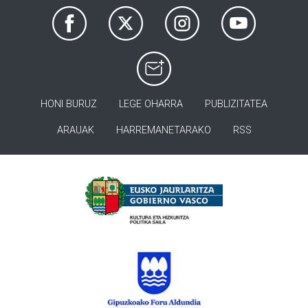
HONI BURUZ
LEGE OHARRA
PUBLIZITATEA
ARAUAK
HARREMANETARAKO
RSS