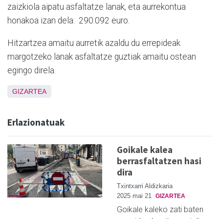
zaizkiola aipatu asfaltatze lanak, eta aurrekontua
honakoa izan dela: 290.092 euro.
Hitzartzea amaitu aurretik azaldu du errepideak
margotzeko lanak asfaltatze guztiak amaitu ostean
egingo direla.
GIZARTEA
Erlazionatuak
Goikale kalea
berrasfaltatzen hasi
dira
Txintxarri Aldizkaria
2025 mai 21
GIZARTEA
Goikale kaleko zati baten