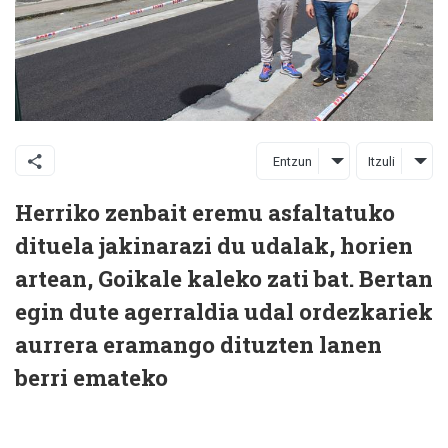
Entzun
Itzuli
Herriko zenbait eremu asfaltatuko
dituela jakinarazi du udalak, horien
artean, Goikale kaleko zati bat. Bertan
egin dute agerraldia udal ordezkariek
aurrera eramango dituzten lanen
berri emateko