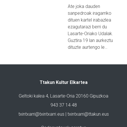
Ate joka dauden
sanpedroak iragarriko
dituen kartel irabazlea
ezagutarazi berri du
Lasarte-Oriako Udalak.
Guztira 19 lan aurkeztu
dituzte aurtengo le…
Ttakun Kultur Elkartea
Geltoki kalea 4, Lasarte-Oria 20160 Gipuzkoa
943 37 14 48
txintxarri@txintxarri.eus | txintxarri@ttakun.eus