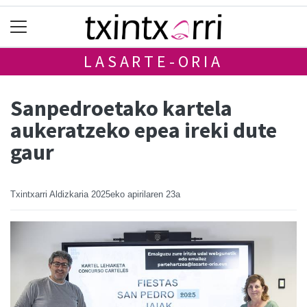
LASARTE-ORIA
Sanpedroetako kartela
aukeratzeko epea ireki dute
gaur
Txintxarri Aldizkaria
2025eko apirilaren 23a