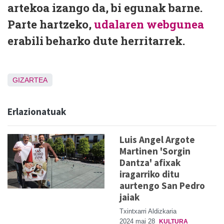
artekoa izango da, bi egunak barne.
Parte hartzeko,
udalaren webgunea
erabili beharko dute herritarrek.
GIZARTEA
Erlazionatuak
Luis Angel Argote
Martinen 'Sorgin
Dantza' afixak
iragarriko ditu
aurtengo San Pedro
jaiak
Txintxarri Aldizkaria
2024 mai 28
KULTURA