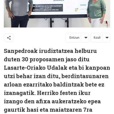
Entzun
Itzuli
Sanpedroak irudiztatzea helburu
duten 30 proposamen jaso ditu
Lasarte-Oriako Udalak eta bi kanpoan
utzi behar izan ditu, berdintasunaren
arloan ezarritako baldintzak bete ez
izanagatik. Herriko festen ikur
izango den afixa aukeratzeko epea
gaurtik hasi eta maiatzaren 7ra