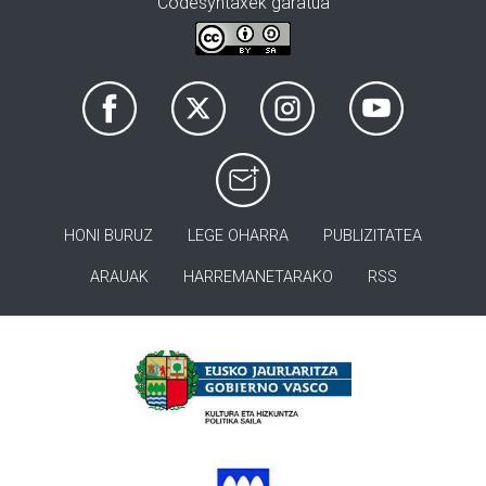
Codesyntaxek garatua
HONI BURUZ
LEGE OHARRA
PUBLIZITATEA
ARAUAK
HARREMANETARAKO
RSS