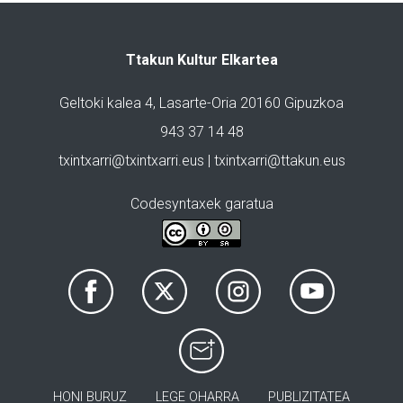
Ttakun Kultur Elkartea
Geltoki kalea 4, Lasarte-Oria 20160 Gipuzkoa
943 37 14 48
txintxarri@txintxarri.eus | txintxarri@ttakun.eus
Codesyntaxek garatua
HONI BURUZ
LEGE OHARRA
PUBLIZITATEA