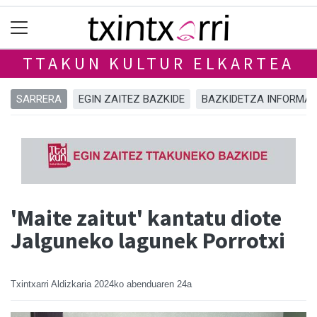
TTAKUN KULTUR ELKARTEA
SARRERA
EGIN ZAITEZ BAZKIDE
BAZKIDETZA INFORMA
'Maite zaitut' kantatu diote
Jalguneko lagunek Porrotxi
Txintxarri Aldizkaria
2024ko abenduaren 24a