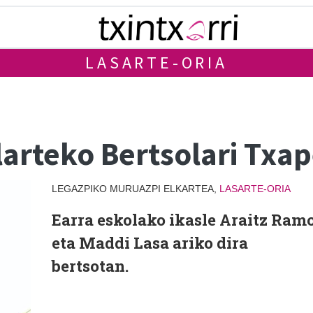
LASARTE-ORIA
arteko Bertsolari Txap
LEGAZPIKO MURUAZPI ELKARTEA,
LASARTE-ORIA
Earra eskolako ikasle Araitz Ram
eta Maddi Lasa ariko dira
bertsotan.