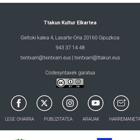
Ttakun Kultur Elkartea
Geltoki kalea 4, Lasarte-Oria 20160 Gipuzkoa
943 37 14 48
txintxarri@txintxarri.eus | txintxarri@ttakun.eus
Codesyntaxek garatua
LEGE OHARRA
PUBLIZITATEA
ARAUAK
HARREMANET