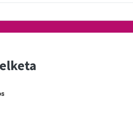
elketa
os