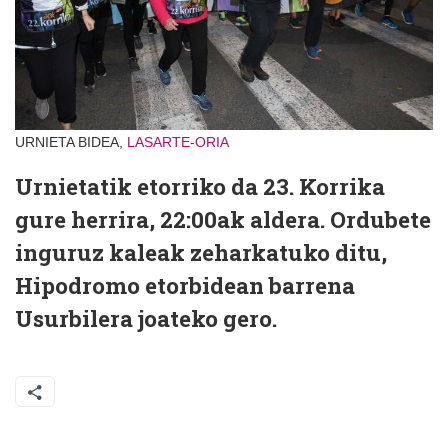
URNIETA BIDEA,
LASARTE-ORIA
Urnietatik etorriko da 23. Korrika
gure herrira, 22:00ak aldera. Ordubete
inguruz kaleak zeharkatuko ditu,
Hipodromo etorbidean barrena
Usurbilera joateko gero.