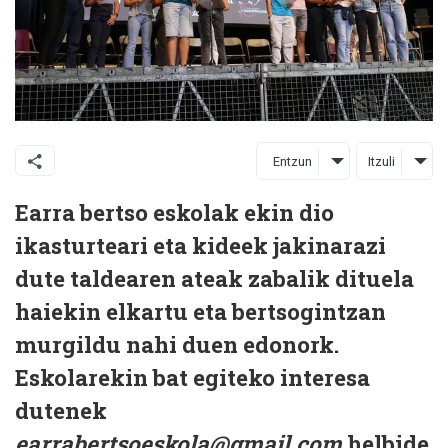
Entzun
Itzuli
Earra bertso eskolak ekin dio
ikasturteari eta kideek jakinarazi
dute taldearen ateak zabalik dituela
haiekin elkartu eta bertsogintzan
murgildu nahi duen edonork.
Eskolarekin bat egiteko interesa
dutenek
earrabertsoeskola@gmail.com
helbide