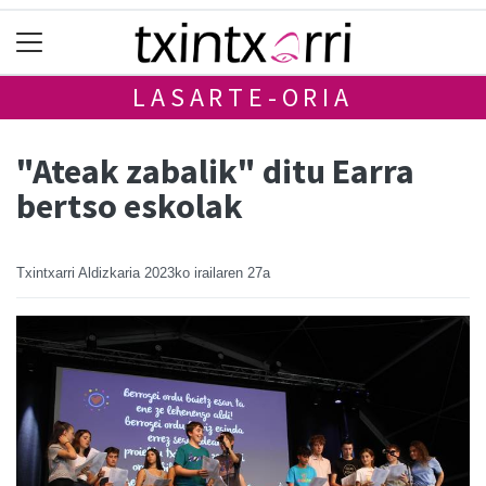
LASARTE-ORIA
"Ateak zabalik" ditu Earra
bertso eskolak
Txintxarri Aldizkaria
2023ko irailaren 27a