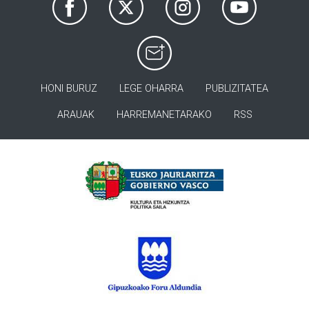
HONI BURUZ
LEGE OHARRA
PUBLIZITATEA
ARAUAK
HARREMANETARAKO
RSS