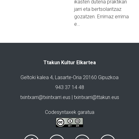
ikasten dutena praktikan
jarri eta bertsolaritzaz
gozatzen. Errimaz errima
e…
Ttakun Kultur Elkartea
Geltoki kalea 4, Lasarte-Oria 20160 Gipuzkoa
943 37 14 48
txintxarri@txintxarri.eus | txintxarri@ttakun.eus
Codesyntaxek garatua