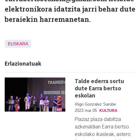
elektronikora idatzita jarri behar dute
beraiekin harremanetan.
EUSKARA
Erlazionatuak
Talde ederra sortu
dute Earra bertso
eskolan
Iñigo Gonzalez Sarobe
2023 mai 05
KULTURA
Plazaz plaza dabiltza
azkenaldian Earra bertso
eskolako ikasleak, astero