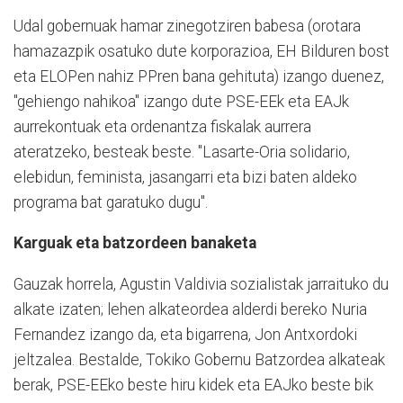
Udal gobernuak hamar zinegotziren babesa (orotara
hamazazpik osatuko dute korporazioa, EH Bilduren bost
eta ELOPen nahiz PPren bana gehituta) izango duenez,
"gehiengo nahikoa" izango dute PSE-EEk eta EAJk
aurrekontuak eta ordenantza fiskalak aurrera
ateratzeko, besteak beste. "Lasarte-Oria solidario,
elebidun, feminista, jasangarri eta bizi baten aldeko
programa bat garatuko dugu".
Karguak eta batzordeen banaketa
Gauzak horrela, Agustin Valdivia sozialistak jarraituko du
alkate izaten; lehen alkateordea alderdi bereko Nuria
Fernandez izango da, eta bigarrena, Jon Antxordoki
jeltzalea. Bestalde, Tokiko Gobernu Batzordea alkateak
berak, PSE-EEko beste hiru kidek eta EAJko beste bik