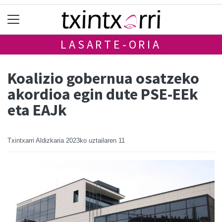
LASARTE-ORIA
Koalizio gobernua osatzeko
akordioa egin dute PSE-EEk
eta EAJk
Txintxarri Aldizkaria
2023ko uztailaren 11