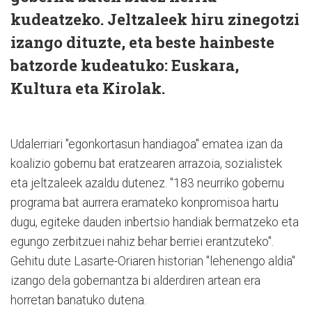
kudeatzeko. Jeltzaleek hiru zinegotzi
izango dituzte, eta beste hainbeste
batzorde kudeatuko: Euskara,
Kultura eta Kirolak.
Udalerriari "egonkortasun handiagoa" ematea izan da
koalizio gobernu bat eratzearen arrazoia, sozialistek
eta jeltzaleek azaldu dutenez. "183 neurriko gobernu
programa bat aurrera eramateko konpromisoa hartu
dugu, egiteke dauden inbertsio handiak bermatzeko eta
egungo zerbitzuei nahiz behar berriei erantzuteko".
Gehitu dute Lasarte-Oriaren historian "lehenengo aldia"
izango dela gobernantza bi alderdiren artean era
horretan banatuko dutena.