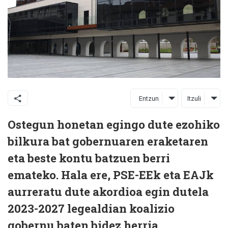
Entzun
Itzuli
Ostegun honetan egingo dute ezohiko
bilkura bat gobernuaren eraketaren
eta beste kontu batzuen berri
emateko. Hala ere, PSE-EEk eta EAJk
aurreratu dute akordioa egin dutela
2023-2027 legealdian koalizio
gobernu baten bidez herria