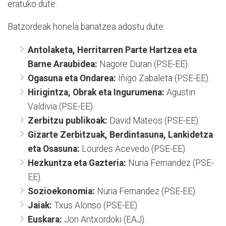
eratuko dute.
Batzordeak honela banatzea adostu dute:
Antolaketa, Herritarren Parte Hartzea eta
Barne Araubidea:
Nagore Duran (PSE-EE).
Ogasuna eta Ondarea:
Iñigo Zabaleta (PSE-EE).
Hirigintza, Obrak eta Ingurumena:
Agustin
Valdivia (PSE-EE).
Zerbitzu publikoak:
David Mateos (PSE-EE).
Gizarte Zerbitzuak, Berdintasuna, Lankidetza
eta Osasuna:
Lourdes Acevedo (PSE-EE).
Hezkuntza eta Gazteria:
Nuria Fernandez (PSE-
EE).
Sozioekonomia:
Nuria Fernandez (PSE-EE).
Jaiak:
Txus Alonso (PSE-EE).
Euskara:
Jon Antxordoki (EAJ).