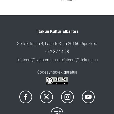
Ttakun Kultur Elkartea
Geltoki kalea 4, Lasarte-Oria 20160 Gipuzkoa
943 37 14 48
txintxarri@txintxarri.eus | txintxarri@ttakun.eus
Codesyntaxek garatua