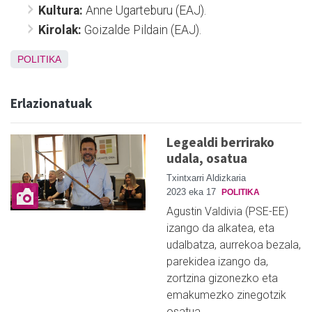
Kultura:
Anne Ugarteburu (EAJ).
Kirolak:
Goizalde Pildain (EAJ).
POLITIKA
Erlazionatuak
Legealdi berrirako
udala, osatua
Txintxarri Aldizkaria
2023 eka 17
POLITIKA
Agustin Valdivia (PSE-EE)
izango da alkatea, eta
udalbatza, aurrekoa bezala,
parekidea izango da,
zortzina gizonezko eta
emakumezko zinegotzik
osatua…