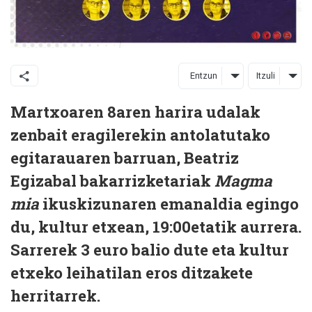
Entzun
Itzuli
Martxoaren 8aren harira udalak
zenbait eragilerekin antolatutako
egitarauaren barruan, Beatriz
Egizabal bakarrizketariak
Magma
mia
ikuskizunaren emanaldia egingo
du, kultur etxean, 19:00etatik aurrera.
Sarrerek 3 euro balio dute eta kultur
etxeko leihatilan eros ditzakete
herritarrek.