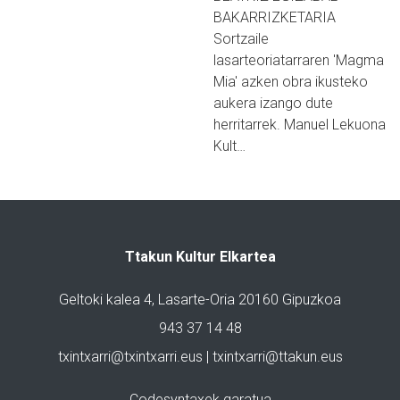
BAKARRIZKETARIA
Sortzaile
lasarteoriatarraren 'Magma
Mia' azken obra ikusteko
aukera izango dute
herritarrek. Manuel Lekuona
Kult…
Ttakun Kultur Elkartea
Geltoki kalea 4, Lasarte-Oria 20160 Gipuzkoa
943 37 14 48
txintxarri@txintxarri.eus | txintxarri@ttakun.eus
Codesyntaxek garatua