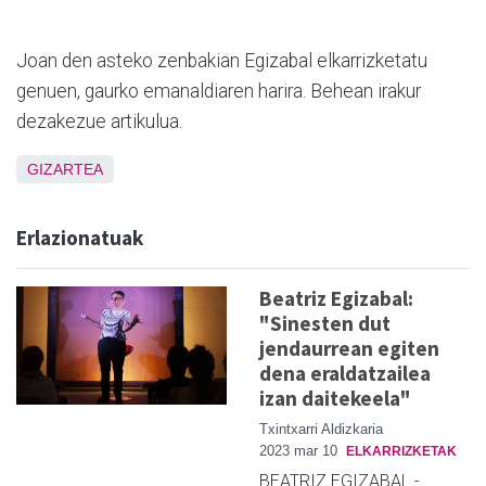
Joan den asteko zenbakian Egizabal elkarrizketatu
genuen, gaurko emanaldiaren harira. Behean irakur
dezakezue artikulua.
GIZARTEA
Erlazionatuak
Beatriz Egizabal:
"Sinesten dut
jendaurrean egiten
dena eraldatzailea
izan daitekeela"
Txintxarri Aldizkaria
2023 mar 10
ELKARRIZKETAK
BEATRIZ EGIZABAL -