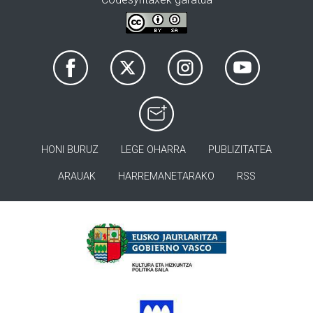
HONI BURUZ
LEGE OHARRA
PUBLIZITATEA
ARAUAK
HARREMANETARAKO
RSS