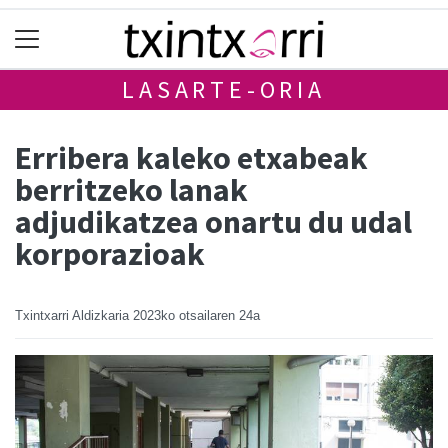
LASARTE-ORIA
Erribera kaleko etxabeak
berritzeko lanak
adjudikatzea onartu du udal
korporazioak
Txintxarri Aldizkaria
2023ko otsailaren 24a