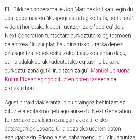
EH Bilduren bozeramaile Jon Martinek kritikatu egin du
udal gobernuaren "ikuspegi estrategiko falta, berriz ere".
Alderdi horretako kideei iruditzen zaie "pobrea" dela
Next Generation funtsetara aurkeztutako egitasmoen
balantzea: "Iruzur plan hau oinarrizko urratsa denez
dirulaguntza horiek eskatzeko, baiezkoa eman dugu,
baina udalak berak kudeatutako egitasmo bakarra
aurkeztu izana gutxi iruditzen zaigu".
Manuel Lekuona
Kultur Etxean egingo dituzten obren faseena
da
proiektu hori.
Agustin Valdiviak erantzun du oraingoz behintzat ez
dituztela egitasmo gehiago aurkeztu Next Generation
funtsetako deialdien ezaugarriak ez direlako
bateragarriak Lasarte-Oria bezalako udalerri baten
ezaugarriekin. Edonola ere, nabarmendu du "dirulaguntza