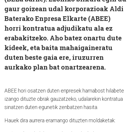
gaur goizean udal korporazioak Aldi
Baterako Enpresa Elkarte (ABEE)
horri kontratua adjudikatu ala ez
erabakitzeko. Aho batez onartu dute
kideek, eta baita mahaigaineratu
duten beste gaia ere, iruzurren
aurkako plan bat onartzearena.
ABEE hori osatzen duten enpresek hamabost hilabete
izango dituzte obrak gauzatzeko, udalarekin kontratua
sinatzen duten egunetik zenbatzen hasita.
Hauek dira aurrera eramango dituzten moldaketak: