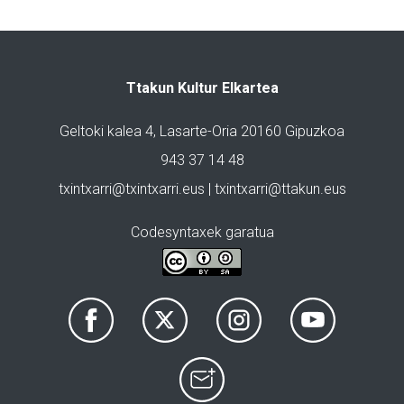
Ttakun Kultur Elkartea
Geltoki kalea 4, Lasarte-Oria 20160 Gipuzkoa
943 37 14 48
txintxarri@txintxarri.eus | txintxarri@ttakun.eus
Codesyntaxek garatua