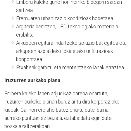
Erribera kaleko gune hori herriko bidegorri sarean
sartzea.
Eremuaren urbanizazio kondizioak hobetzea.
Argiteria berritzea, LED teknologiako materiala
erabilita.
Arkupeen egitura indartzeko soluzio bat egitea eta
arkupeen azpialdeko lokaletako ur filtrazioak
konpontzea.
Etxabeak garbitu eta mantentzeko lanak erraztea.
Iruzurren aurkako plana
Erribera kaleko lanen adjudikazioarena onartuta,
iruzurren aurkako planari buruz aritu dira korporazioko
kideak. Gai hori ere aho batez onartu dute, baina,
aurreko puntuan ez bezala, eztabaidatu egin dute,
bozka azaltzerakoan.