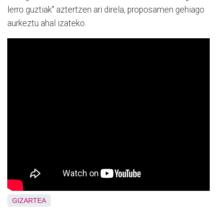
lerro guztiak" aztertzen ari direla, proposamen gehiago
aurkeztu ahal izateko.
GIZARTEA