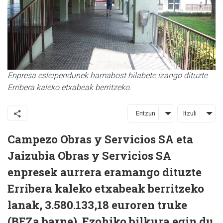
Enpresa esleipendunek hamabost hilabete izango dituzte
Erribera kaleko etxabeak berritzeko.
Entzun
Itzuli
Campezo Obras y Servicios SA eta
Jaizubia Obras y Servicios SA
enpresek aurrera eramango dituzte
Erribera kaleko etxabeak berritzeko
lanak, 3.580.133,18 euroren truke
(BEZa barne). Ezohiko bilkura egin du