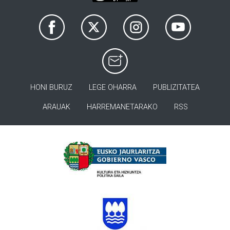
HONI BURUZ
LEGE OHARRA
PUBLIZITATEA
ARAUAK
HARREMANETARAKO
RSS