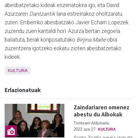
abesbatzetako kideak eszenatokira igo, eta David
Azurzaren
Dantzantik
lana estreinakoz oholtzaratu
zuten. Erriberriko abesbatzako Javier Echarri Lopezek
zuzendu zuen kantaldi hori. Azurza bertan zegoela
baliatuta, berak konposatutako
Birjina Maite
obra
zuzentzera igotzeko eskatu zioten abesbatzetako
kideek.
KULTURA
Erlazionatuak
Zaindariaren omenez
abestu du Albokak
Txintxarri Aldizkaria
2022 aza 27
KULTURA
Santa Zezilia eguna izan da