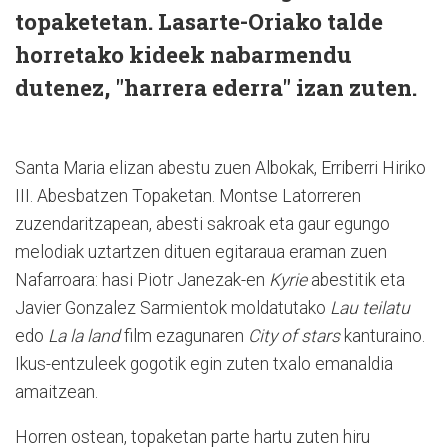
topaketetan. Lasarte-Oriako talde
horretako kideek nabarmendu
dutenez, "harrera ederra" izan zuten.
Santa Maria elizan abestu zuen Albokak, Erriberri Hiriko
III. Abesbatzen Topaketan. Montse Latorreren
zuzendaritzapean, abesti sakroak eta gaur egungo
melodiak uztartzen dituen egitaraua eraman zuen
Nafarroara: hasi Piotr Janezak-en
Kyrie
abestitik eta
Javier Gonzalez Sarmientok moldatutako
Lau teilatu
edo
La la land
film ezagunaren
City of stars
kanturaino.
Ikus-entzuleek gogotik egin zuten txalo emanaldia
amaitzean.
Horren ostean, topaketan parte hartu zuten hiru