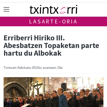
LASARTE-ORIA
Erriberri Hiriko III.
Abesbatzen Topaketan parte
hartu du Albokak
Txintxarri Aldizkaria
2022ko azaroaren 29a