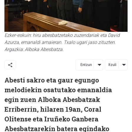
Ezker-eskuin: hiru abesbatzetako zuzendariak eta David
Azurza, emanaldi amaieran. Txalo ugari jaso zituzten.
Argazkia: Alboka Abesbatza.
Entzun
Itzuli
Abesti sakro eta gaur egungo
melodiekin osatutako emanaldia
egin zuen Alboka Abesbatzak
Erriberrin, hilaren 19an, Coral
Olitense eta Iruñeko Ganbera
Abesbatzarekin batera egindako