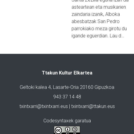
asteartean eta musikarien
zaindaria izanik, Alboka
abesbatzak San Pedro
parrokiako meza girotu du
igande eguerdian. Lau d…
Ttakun Kultur Elkartea
Geltoki kalea 4, Lasarte-Oria 20160 Gipuzkoa
943 37 14 48
txintxarri@txintxarri.eus | txintxarri@ttakun.eus
Codesyntaxek garatua