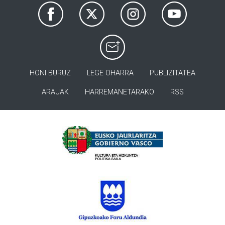
HONI BURUZ
LEGE OHARRA
PUBLIZITATEA
ARAUAK
HARREMANETARAKO
RSS