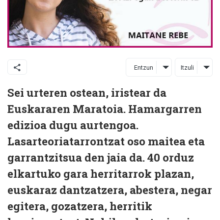
Entzun
Itzuli
Sei urteren ostean, iristear da
Euskararen Maratoia. Hamargarren
edizioa dugu aurtengoa.
Lasarteoriatarrontzat oso maitea eta
garrantzitsua den jaia da. 40 orduz
elkartuko gara herritarrok plazan,
euskaraz dantzatzera, abestera, negar
egitera, gozatzera, herritik