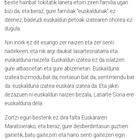
beste hainbat tokitatik lanera etorri ziren familia ugari
bizi da, eta beraz, gure familiak “euskaldunak” ez
direnez, badirudi euskaldun petoak izatearen ohorea ez
dugula.
Niri inork ez dit esango zer naizen eta zer senti
naitekeen, eta nik argi daukat lasarteoriatarra eta
euskalduna naizela. Euskaldun izatea ez da islatzen
gure arbasoetan eta gure abizenetan. Euskalduna
izatea bizimodu bat da, nortasun bat da, sentimendu bat
da. euskalduna izatea euskara izatea da. Eta jakin
dezazuen ni euskaldun naizen bezala, Lasarte-Soria ere
euskalduna dela.
Zortzi egun besterik ez dira falta Euskararen
Maratoierako, eta beraz, gure desberdintasun guztien
gainetik, batu gaitezen eta harro senti gaitezen egin