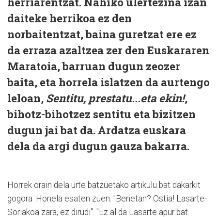
herriarentzat. Nahiko ulertezina izan
daiteke herrikoa ez den
norbaitentzat, baina guretzat ere ez
da erraza azaltzea zer den Euskararen
Maratoia, barruan dugun zeozer
baita, eta horrela islatzen da aurtengo
leloan,
Sentitu, prestatu...eta ekin!
,
bihotz-bihotzez sentitu eta bizitzen
dugun jai bat da. Ardatza euskara
dela da argi dugun gauza bakarra.
Horrek orain dela urte batzuetako artikulu bat dakarkit
gogora. Honela esaten zuen: "Benetan? Ostia! Lasarte-
Soriakoa zara, ez dirudi". "Ez al da Lasarte apur bat