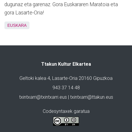
dugunaz eta garenaz. Gora Euskararen Maratoia eta
gora Lasarte-Oria!
EUSKARA
Ttakun Kultur Elkartea
Geltoki kalea 4, Lasarte-Oria 20160 Gipuzkoa
943 37 14 48
txintxarri@txintxarri.eus | txintxarri@ttakun.eus
Codesyntaxek garatua