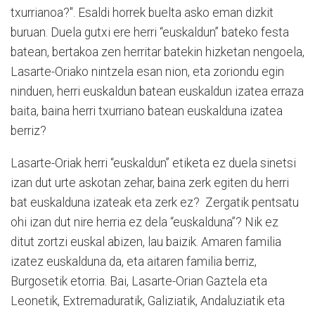
txurrianoa?". Esaldi horrek buelta asko eman dizkit
buruan. Duela gutxi ere herri “euskaldun” bateko festa
batean, bertakoa zen herritar batekin hizketan nengoela,
Lasarte-Oriako nintzela esan nion, eta zoriondu egin
ninduen, herri euskaldun batean euskaldun izatea erraza
baita, baina herri txurriano batean euskalduna izatea
berriz?
Lasarte-Oriak herri “euskaldun” etiketa ez duela sinetsi
izan dut urte askotan zehar, baina zerk egiten du herri
bat euskalduna izateak eta zerk ez? Zergatik pentsatu
ohi izan dut nire herria ez dela “euskalduna”? Nik ez
ditut zortzi euskal abizen, lau baizik. Amaren familia
izatez euskalduna da, eta aitaren familia berriz,
Burgosetik etorria. Bai, Lasarte-Orian Gaztela eta
Leonetik, Extremaduratik, Galiziatik, Andaluziatik eta