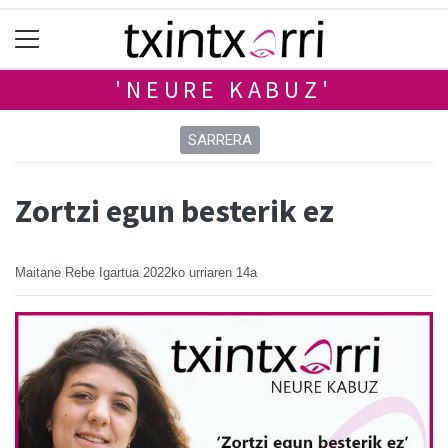
'NEURE KABUZ'
SARRERA
Zortzi egun besterik ez
Maitane Rebe Igartua
2022ko urriaren 14a