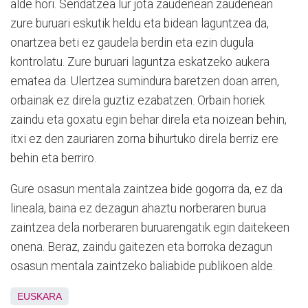
alde hori. Sendatzea lur jota zaudenean zaudenean
zure buruari eskutik heldu eta bidean laguntzea da,
onartzea beti ez gaudela berdin eta ezin dugula
kontrolatu. Zure buruari laguntza eskatzeko aukera
ematea da. Ulertzea sumindura baretzen doan arren,
orbainak ez direla guztiz ezabatzen. Orbain horiek
zaindu eta goxatu egin behar direla eta noizean behin,
itxi ez den zauriaren zorna bihurtuko direla berriz ere
behin eta berriro.
Gure osasun mentala zaintzea bide gogorra da, ez da
lineala, baina ez dezagun ahaztu norberaren burua
zaintzea dela norberaren buruarengatik egin daitekeen
onena. Beraz, zaindu gaitezen eta borroka dezagun
osasun mentala zaintzeko baliabide publikoen alde.
EUSKARA