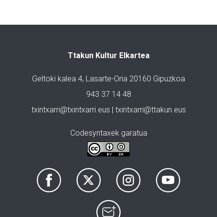
Ttakun Kultur Elkartea
Geltoki kalea 4, Lasarte-Oria 20160 Gipuzkoa
943 37 14 48
txintxarri@txintxarri.eus | txintxarri@ttakun.eus
Codesyntaxek garatua