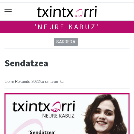
'NEURE KABUZ'
SARRERA
Sendatzea
Lierni Rekondo
2022ko urriaren 7a