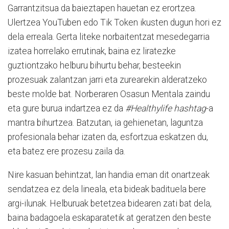
Garrantzitsua da baieztapen hauetan ez erortzea.
Ulertzea YouTuben edo Tik Token ikusten dugun hori ez
dela erreala. Gerta liteke norbaitentzat mesedegarria
izatea horrelako errutinak, baina ez liratezke
guztiontzako helburu bihurtu behar, besteekin
prozesuak zalantzan jarri eta zurearekin alderatzeko
beste molde bat. Norberaren Osasun Mentala zaindu
eta gure burua indartzea ez da
#Healthylife hashtag
-a
mantra bihurtzea. Batzutan, ia gehienetan, laguntza
profesionala behar izaten da, esfortzua eskatzen du,
eta batez ere prozesu zaila da.
Nire kasuan behintzat, lan handia eman dit onartzeak
sendatzea ez dela lineala, eta bideak badituela bere
argi-ilunak. Helburuak betetzea bidearen zati bat dela,
baina badagoela eskaparatetik at geratzen den beste