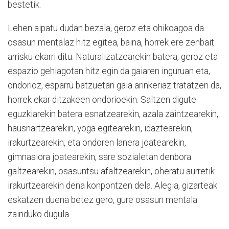
bestetik.
Lehen aipatu dudan bezala, geroz eta ohikoagoa da
osasun mentalaz hitz egitea, baina, horrek ere zenbait
arrisku ekarri ditu. Naturalizatzearekin batera, geroz eta
espazio gehiagotan hitz egin da gaiaren inguruan eta,
ondorioz, esparru batzuetan gaia arinkeriaz tratatzen da,
horrek ekar ditzakeen ondorioekin. Saltzen digute
eguzkiarekin batera esnatzearekin, azala zaintzearekin,
hausnartzearekin, yoga egitearekin, idaztearekin,
irakurtzearekin, eta ondoren lanera joatearekin,
gimnasiora joatearekin, sare sozialetan denbora
galtzearekin, osasuntsu afaltzearekin, oheratu aurretik
irakurtzearekin dena konpontzen dela. Alegia, gizarteak
eskatzen duena betez gero, gure osasun mentala
zainduko dugula.