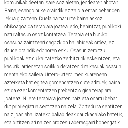
komunikabideetan, sare sozialetan, jendearen ahotan…
Baina, esango nuke oraindik ez zaiola eman behar den
lekua gizartean. Duela hamar urte baina askoz
ohikoagoa da terapiara joatea, edo, behintzat, publikoki
naturaltasun osoz kontatzea. Terapia eta buruko
osasuna zaintzeari dagozkion baliabideak ordea, ez
daude oraindik edonoren esku. Osasun zerbitzu
publikoak ez du kalitatezko zerbitzurik eskeintzen, eta
kasurik larrienetan soilik bideratzen dira kasuak osasun
mentaleko sailera. Urtero-urtero medikuarenean
azterketa bat egitea gomendatzen dute adituek, baina
ez da ezer komentatzen prebentzio gisa terapiara
joateaz. Ni ere terapiara joaten naiz eta onartu behar
dut pribilegiatua sentitzen naizela. Zorteduna sentitzen
naiz joan ahal izateko baliabideak dauzkadalako batetik,
eta bizitzen ari naizen prozesu aberasgarri honengatik