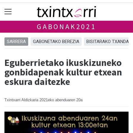
GABONAK2021
SARRERA
GABONETAKO BEREZIA
BISITARAKO TXANDAK
Eguberrietako ikuskizuneko
gonbidapenak kultur etxean
eskura daitezke
Txintxarri Aldizkaria
2021eko abenduaren 20a