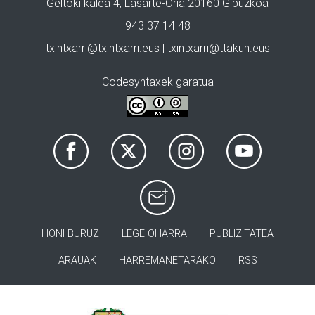
Geltoki kalea 4, Lasarte-Oria 20160 Gipuzkoa
943 37 14 48
txintxarri@txintxarri.eus | txintxarri@ttakun.eus
Codesyntaxek garatua
HONI BURUZ
LEGE OHARRA
PUBLIZITATEA
ARAUAK
HARREMANETARAKO
RSS