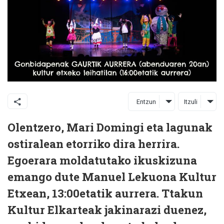
Entzun
Itzuli
Olentzero, Mari Domingi eta lagunak
ostiralean etorriko dira herrira.
Egoerara moldatutako ikuskizuna
emango dute Manuel Lekuona Kultur
Etxean, 13:00etatik aurrera. Ttakun
Kultur Elkarteak jakinarazi duenez,