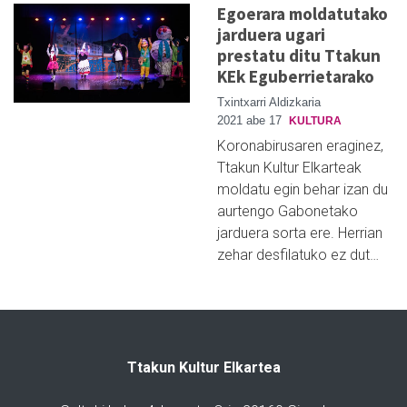
Egoerara moldatutako
jarduera ugari
prestatu ditu Ttakun
KEk Eguberrietarako
Txintxarri Aldizkaria
2021 abe 17
KULTURA
Koronabirusaren eraginez,
Ttakun Kultur Elkarteak
moldatu egin behar izan du
aurtengo Gabonetako
jarduera sorta ere. Herrian
zehar desfilatuko ez dut…
Ttakun Kultur Elkartea