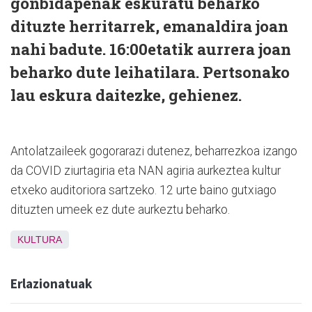
gonbidapenak eskuratu beharko
dituzte herritarrek, emanaldira joan
nahi badute. 16:00etatik aurrera joan
beharko dute leihatilara. Pertsonako
lau eskura daitezke, gehienez.
Antolatzaileek gogorarazi dutenez, beharrezkoa izango
da COVID ziurtagiria eta NAN agiria aurkeztea kultur
etxeko auditoriora sartzeko. 12 urte baino gutxiago
dituzten umeek ez dute aurkeztu beharko.
KULTURA
Erlazionatuak