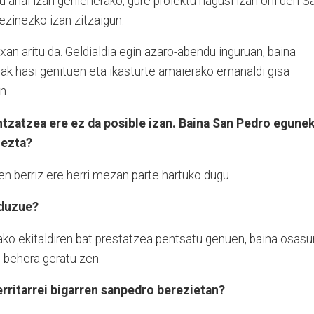
u ahal izan genienerako, gure proiektu nagusi izan ohi den S
zinezko izan zitzaigun.
an aritu da. Geldialdia egin azaro-abendu inguruan, baina
uak hasi genituen eta ikasturte amaierako emanaldi gisa
n.
tzatzea ere ez da posible izan. Baina San Pedro egune
 ezta?
en berriz ere herri mezan parte hartuko dugu.
 duzue?
ako ekitaldiren bat prestatzea pentsatu genuen, baina osasu
 behera geratu zen.
erritarrei bigarren sanpedro berezietan?