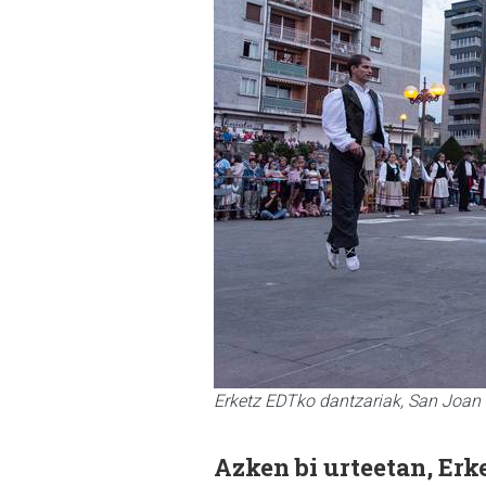
Erketz EDTko dantzariak, San Joan
Azken bi urteetan, Erk