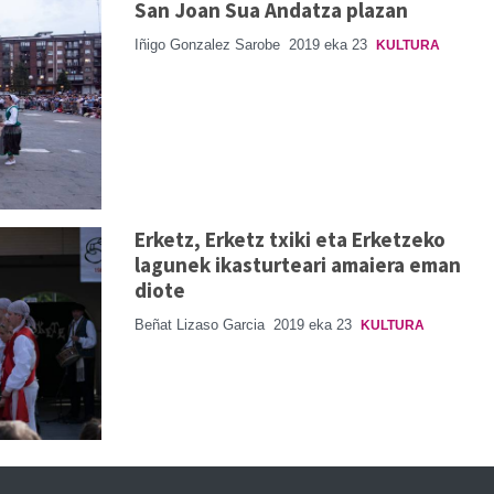
San Joan Sua Andatza plazan
Iñigo Gonzalez Sarobe
2019 eka 23
KULTURA
Erketz, Erketz txiki eta Erketzeko
lagunek ikasturteari amaiera eman
diote
Beñat Lizaso Garcia
2019 eka 23
KULTURA