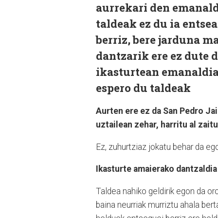
aurrekari den emanaldi
taldeak ez du ia entse
berriz, bere jarduna 
dantzarik ere ez dute 
ikasturtean emanaldia
espero du taldeak
Aurten ere ez da San Pedro Jair
uztailean zehar, harritu al zai
Ez, zuhurtziaz jokatu behar da ego
Ikasturte amaierako dantzaldia
Taldea nahiko geldirik egon da or
baina neurriak murriztu ahala ber