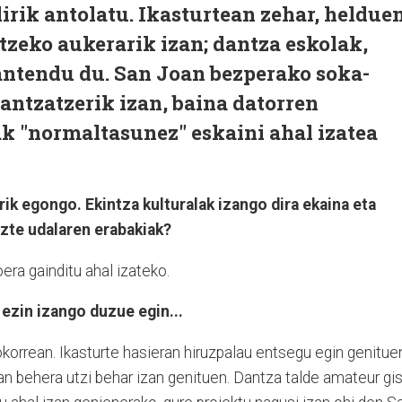
rik antolatu. Ikasturtean zehar, heldue
atzeko aukerarik izan; dantza eskolak,
mantendu du. San Joan bezperako soka-
dantzatzerik izan, baina datorren
k "normaltasunez" eskaini ahal izatea
ik egongo. Ekintza kulturalak izango dira ekaina eta
tuzte udalaren erabakiak?
era gainditu ahal izateko.
 ezin izango duzue egin...
okorrean. Ikasturte hasieran hiruzpalau entsegu egin genitue
tan behera utzi behar izan genituen. Dantza talde amateur gi