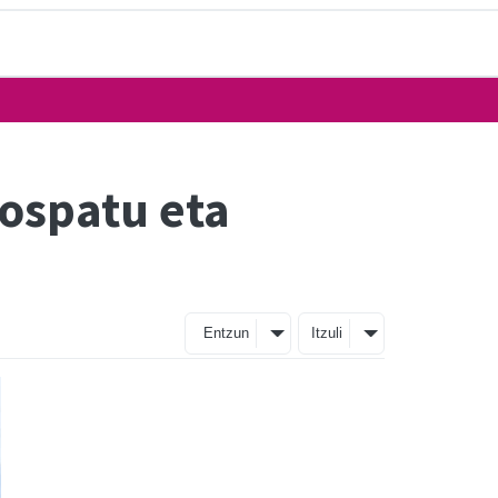
 ospatu eta
Entzun
Itzuli