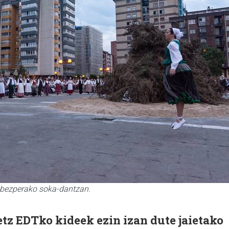
 bezperako soka-dantzan.
etz EDTko kideek ezin izan dute jaietako