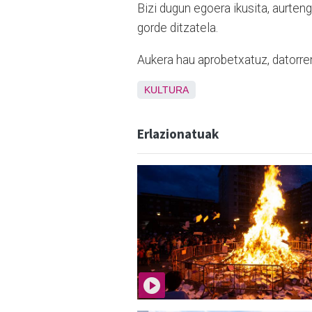
Bizi dugun egoera ikusita, aurteng
gorde ditzatela.
Aukera hau aprobetxatuz, datorre
KULTURA
Erlazionatuak