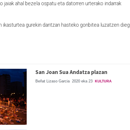
o jaiak ahal bezela ospatu eta datorren urterako indarrak
n ikasturtea gurekin dantzan hasteko gonbitea luzatzen dieg
San Joan Sua Andatza plazan
Beñat Lizaso Garcia
2020 eka 23
KULTURA