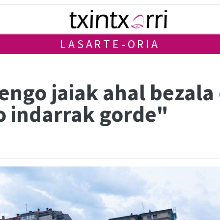
LASARTE-ORIA
engo jaiak ahal bezala
o indarrak gorde"