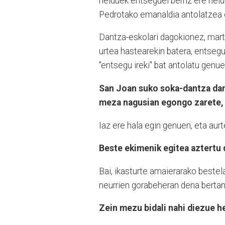
helduek entseguei berriz ere held
Pedrotako emanaldia antolatzea e
Dantza-eskolari dagokionez, martx
urtea hastearekin batera, entseg
"entsegu ireki" bat antolatu genue
San Joan suko soka-dantza dan
meza nagusian egongo zarete,
Iaz ere hala egin genuen, eta aurt
Beste ekimenik egitea aztertu
Bai, ikasturte amaierarako bestel
neurrien gorabeheran dena bertan
Zein mezu bidali nahi diezue h