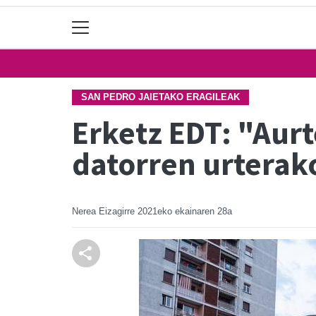
SAN PEDRO JAIETAKO ERAGILEAK
Erketz EDT: "Aurt
datorren urterak
Nerea Eizagirre
2021eko ekainaren 28a