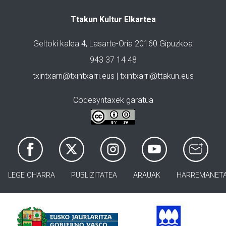
Ttakun Kultur Elkartea
Geltoki kalea 4, Lasarte-Oria 20160 Gipuzkoa
943 37 14 48
txintxarri@txintxarri.eus | txintxarri@ttakun.eus
Codesyntaxek garatua
LEGE OHARRA
PUBLIZITATEA
ARAUAK
HARREMANET