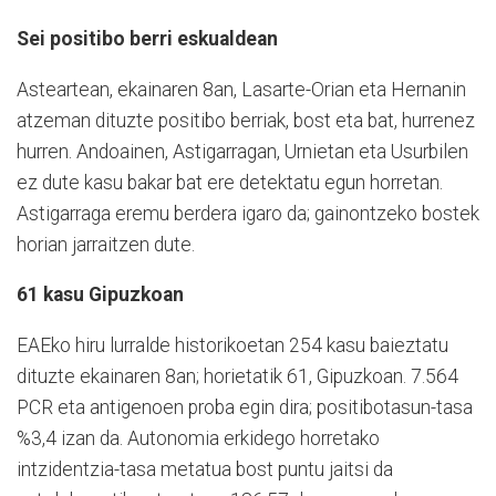
Sei positibo berri eskualdean
Asteartean, ekainaren 8an, Lasarte-Orian eta Hernanin
atzeman dituzte positibo berriak, bost eta bat, hurrenez
hurren. Andoainen, Astigarragan, Urnietan eta Usurbilen
ez dute kasu bakar bat ere detektatu egun horretan.
Astigarraga eremu berdera igaro da; gainontzeko bostek
horian jarraitzen dute.
61 kasu Gipuzkoan
EAEko hiru lurralde historikoetan 254 kasu baieztatu
dituzte ekainaren 8an; horietatik 61, Gipuzkoan. 7.564
PCR eta antigenoen proba egin dira; positibotasun-tasa
%3,4 izan da. Autonomia erkidego horretako
intzidentzia-tasa metatua bost puntu jaitsi da