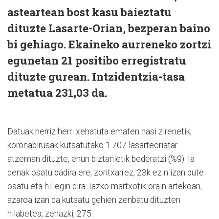
asteartean bost kasu baieztatu
dituzte Lasarte-Orian, bezperan baino
bi gehiago. Ekaineko aurreneko zortzi
egunetan 21 positibo erregistratu
dituzte gurean. Intzidentzia-tasa
metatua 231,03 da.
Datuak herriz herri xehatuta ematen hasi zirenetik,
koronabirusak kutsatutako 1.707 lasarteoriatar
atzeman dituzte, ehun biztanletik bederatzi (%9). Ia
denak osatu badira ere, zoritxarrez, 23k ezin izan dute
osatu eta hil egin dira. Iazko martxotik orain artekoan,
azaroa izan da kutsatu gehien zenbatu dituzten
hilabetea, zehazki, 275.