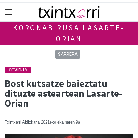
KORONABIRUSA LASARTE-
ORIAN
SARRERA
COVID-19
Bost kutsatze baieztatu
dituzte asteartean Lasarte-
Orian
Txintxarri Aldizkaria
2021eko ekainaren 9a