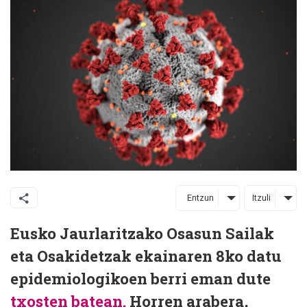
Entzun
Itzuli
Eusko Jaurlaritzako Osasun Sailak
eta Osakidetzak ekainaren 8ko datu
epidemiologikoen berri eman dute
txosten batean.
Horren arabera,