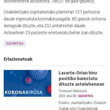
astelehenetik asteartera; 186,57 da gaur-gaurkoz.
Osakidetzako ospitaleetako plantetan 121 pertsona
daude ingresatuta koronabirusagatik. 80 gaixok sintoma
larriagoak dituzte, eta ZIU unitateetan daude.
Asteartean 25 paziente erietxeratu behar izan dituzte.
GIZARTEA
Erlazionatuak
Lasarte-Orian hiru
positibo baieztatu
dituzte astelehenean
Txintxarri Aldizkaria
2021 eka 08
GIZARTEA
Eusko Jaurlaritzako Osasun
Sailak eta Osakidetzak