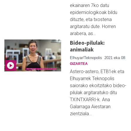
ekainaren 7ko datu
epidemiologikoak bildu
dituzte, eta txostena
argitaratu dute. Horren
arabera, as…
Bideo-pilulak:
animaliak
Elhuyar/Teknopolis
2021 eka 08
GIZARTEA
Astero-astero, ETB1ek eta
Elhuyarrek Teknopolis
saiorako ekoitzitako bideo-
pilulak argitaratuko ditu
TXINTXARRI-k. Ana
Galarraga Aiestaran
zientziala…