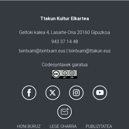
Ttakun Kultur Elkartea
Geltoki kalea 4, Lasarte-Oria 20160 Gipuzkoa
943 37 14 48
txintxarri@txintxarri.eus | txintxarri@ttakun.eus
Codesyntaxek garatua
HONI BURUZ
LEGE OHARRA
PUBLIZITATEA