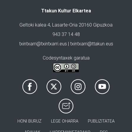
Ttakun Kultur Elkartea
Geltoki kalea 4, Lasarte-Oria 20160 Gipuzkoa
943 37 14 48
txintxarri@txintxarri.eus | txintxarri@ttakun.eus
Codesyntaxek garatua
HONI BURUZ
LEGE OHARRA
PUBLIZITATEA