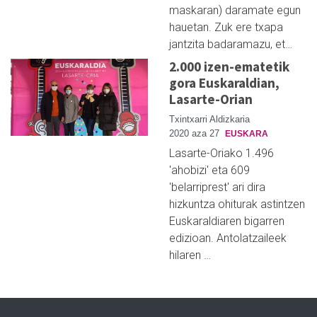
maskaran) daramate egun
hauetan. Zuk ere txapa
jantzita badaramazu, et…
2.000 izen-ematetik
gora Euskaraldian,
Lasarte-Orian
Txintxarri Aldizkaria
2020 aza 27
EUSKARA
Lasarte-Oriako 1.496
'ahobizi' eta 609
'belarriprest' ari dira
hizkuntza ohiturak astintzen
Euskaraldiaren bigarren
edizioan. Antolatzaileek
hilaren …