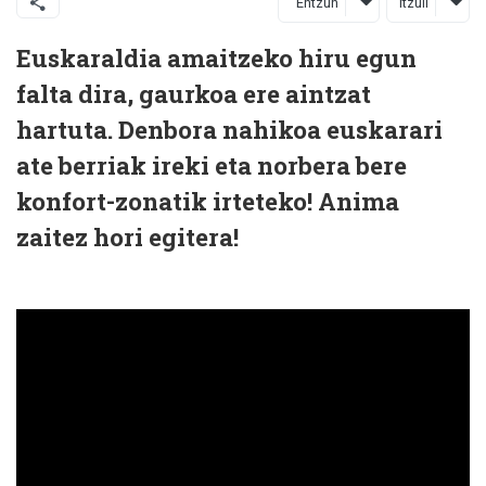
Entzun
Itzuli
Euskaraldia amaitzeko hiru egun
falta dira, gaurkoa ere aintzat
hartuta. Denbora nahikoa euskarari
ate berriak ireki eta norbera bere
konfort-zonatik irteteko! Anima
zaitez hori egitera!