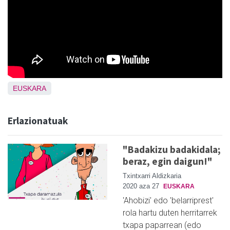
EUSKARA
Erlazionatuak
"Badakizu badakidala;
beraz, egin daigun!"
Txintxarri Aldizkaria
2020 aza 27
EUSKARA
'Ahobizi' edo 'belarriprest'
rola hartu duten herritarrek
txapa paparrean (edo