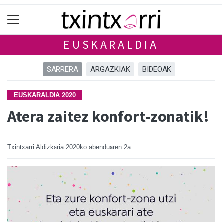
EUSKARALDIA
SARRERA
ARGAZKIAK
BIDEOAK
EUSKARALDIA 2020
Atera zaitez konfort-zonatik!
Txintxarri Aldizkaria
2020ko abenduaren 2a