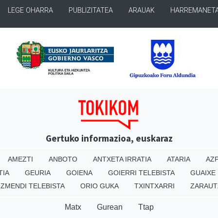
LEGE OHARRA
PUBLIZITATEA
ARAUAK
HARREMANET
Gertuko informazioa, euskaraz
AMEZTI
ANBOTO
ANTXETA IRRATIA
ATARIA
AZP
TIA
GEURIA
GOIENA
GOIERRI TELEBISTA
GUAIXE
IZMENDI TELEBISTA
ORIO GUKA
TXINTXARRI
ZARAUT
Matx
Gurean
Ttap