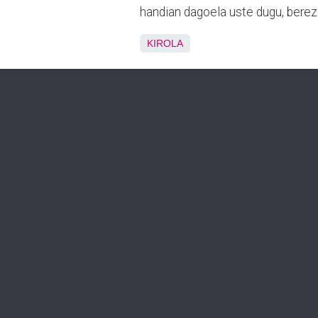
handian dagoela uste dugu, berez
KIROLA