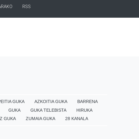
ARAKO
RSS
EITIA GUKA
AZKOITIA GUKA
BARRENA
GUKA
GUKA TELEBISTA
HIRUKA
Z GUKA
ZUMAIA GUKA
28 KANALA