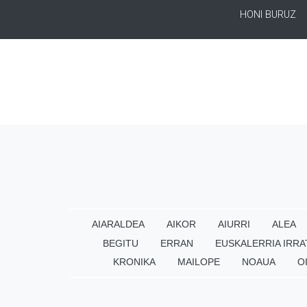
HONI BURUZ
AIARALDEA
AIKOR
AIURRI
ALEA
BEGITU
ERRAN
EUSKALERRIA IRRA
KRONIKA
MAILOPE
NOAUA
O