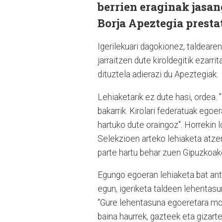
berrien eraginak jasa
Borja Apeztegia presta
Igerilekuari dagokionez, taldeare
jarraitzen dute kiroldegitik ezarr
dituztela adierazi du Apeztegiak.
Lehiaketarik ez dute hasi, ordea. 
bakarrik. Kirolari federatuak ego
hartuko dute oraingoz". Horrekin 
Selekzioen arteko lehiaketa atze
parte hartu behar zuen Gipuzkoak
Egungo egoeran lehiaketa bat ant
egun, igeriketa taldeen lehentasu
"Gure lehentasuna egoeretara mo
baina haurrek, gazteek eta gizart