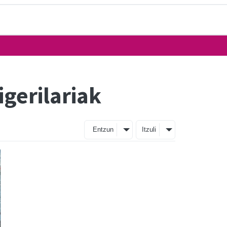
gerilariak
Entzun
Itzuli