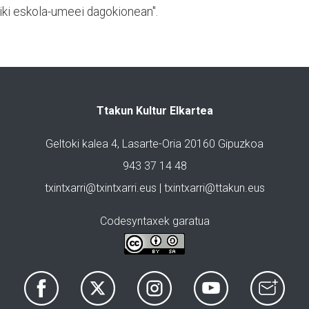
iki eskola-umeei dagokionean".
Ttakun Kultur Elkartea
Geltoki kalea 4, Lasarte-Oria 20160 Gipuzkoa
943 37 14 48
txintxarri@txintxarri.eus | txintxarri@ttakun.eus
Codesyntaxek garatua