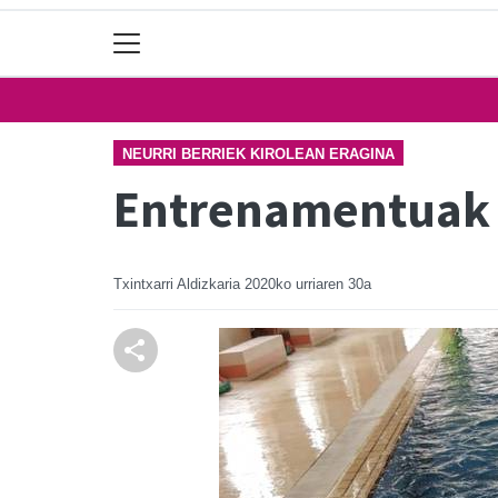
NEURRI BERRIEK KIROLEAN ERAGINA
Entrenamentuak eg
Txintxarri Aldizkaria
2020ko urriaren 30a