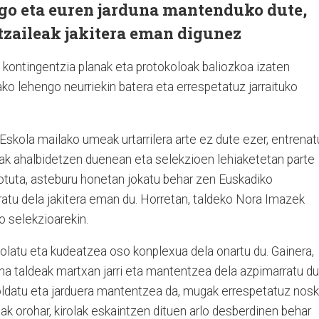
ngo eta euren jarduna mantenduko dute,
tzaileak jakitera eman digunez
n kontingentzia planak eta protokoloak baliozkoa izaten
itako lehengo neurriekin batera eta errespetatuz jarraituko
"Eskola mailako umeak urtarrilera arte ez dute ezer, entrenat
erak ahalbidetzen duenean eta selekzioen lehiaketetan parte
lotuta, asteburu honetan jokatu behar zen Euskadiko
ratu dela jakitera eman du. Horretan, taldeko Nora Imazek
o selekzioarekin.
olatu eta kudeatzea oso konplexua dela onartu du. Gainera,
na taldeak martxan jarri eta mantentzea dela azpimarratu du
ldatu eta jarduera mantentzea da, mugak errespetatuz noski
eak orohar, kirolak eskaintzen dituen arlo desberdinen behar