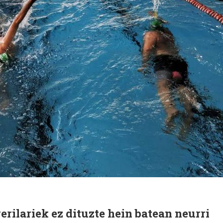
rilariek ez dituzte hein batean neurri