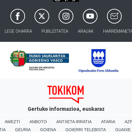
LEGE OHARRA
PUBLIZITATEA
ARAUAK
HARREMANET
Gertuko informazioa, euskaraz
AMEZTI
ANBOTO
ANTXETA IRRATIA
ATARIA
AZP
TIA
GEURIA
GOIENA
GOIERRI TELEBISTA
GUAIXE