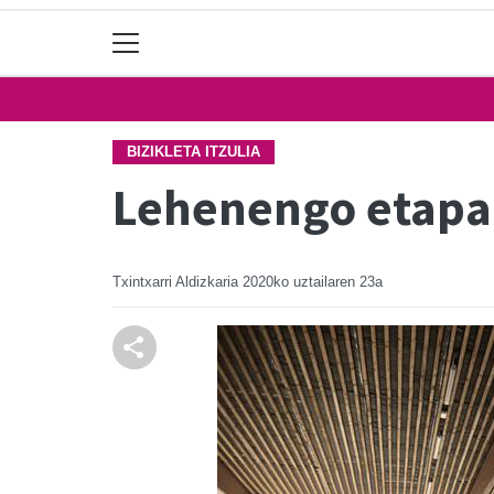
BIZIKLETA ITZULIA
Lehenengo etapa,
Txintxarri Aldizkaria
2020ko uztailaren 23a