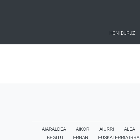
HONI BURUZ
AIARALDEA
AIKOR
AIURRI
ALEA
BEGITU
ERRAN
EUSKALERRIA IRRA