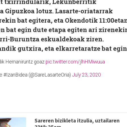
t txirrindularik, Lekunberritik
a Gipuzkoa lotuz. Lasarte-oriatarrak
kin bat egitera, eta Okendotik 11:00eta
n bat egin dute etapa egiten ari zireneki
erri-Buruntza eskualdekoak ziren.
andik gutxira, eta elkarretaratze bat egin
ik Hernaniruntz goaz
pic.twitter.com/jlhHMiwuua
re #IzanBidea (@SareLasarteOria)
July 23, 2020
Sareren bizikleta itzulia, uztailaren
23tik 25era