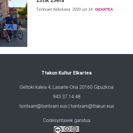
Txintxarri Aldizkaria
2020 uzt 14
GIZARTEA
Ttakun Kultur Elkartea
Geltoki kalea 4, Lasarte-Oria 20160 Gipuzkoa
943 37 14 48
txintxarri@txintxarri.eus | txintxarri@ttakun.eus
Codesyntaxek garatua