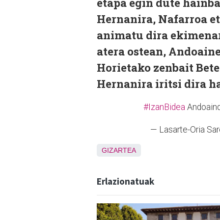
etapa egin dute hainba
Hernanira, Nafarroa et
animatu dira ekimenare
atera ostean, Andoaine
Horietako zenbait Bet
Hernanira iritsi dira h
#IzanBidea
Andoaind
— Lasarte-Oria Sa
GIZARTEA
Erlazionatuak