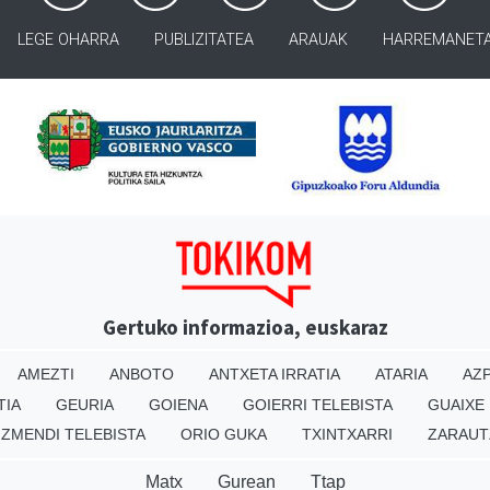
LEGE OHARRA
PUBLIZITATEA
ARAUAK
HARREMANET
Gertuko informazioa, euskaraz
AMEZTI
ANBOTO
ANTXETA IRRATIA
ATARIA
AZP
TIA
GEURIA
GOIENA
GOIERRI TELEBISTA
GUAIXE
IZMENDI TELEBISTA
ORIO GUKA
TXINTXARRI
ZARAUT
Matx
Gurean
Ttap