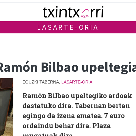
LASARTE-ORIA
 Ramón Bilbao upeltegi
EGUZKI TABERNA,
LASARTE-ORIA
Ramón Bilbao upeltegiko ardoak
dastatuko dira. Tabernan bertan
egingo da izena ematea. 7 euro
ordaindu behar dira. Plaza
mugatuak dira.