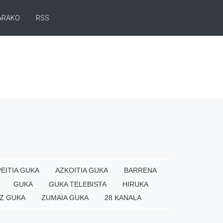
ARAKO
RSS
EITIA GUKA
AZKOITIA GUKA
BARRENA
GUKA
GUKA TELEBISTA
HIRUKA
Z GUKA
ZUMAIA GUKA
28 KANALA