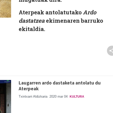
Aterpeak antolatutako
Ardo
dastatzea
ekimenaren barruko
ekitaldia.
Laugarren ardo dastaketa antolatu du
Aterpeak
Txintxarri Aldizkaria
2020 mar 04
KULTURA