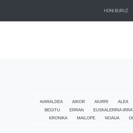
HONI BURUZ
AIARALDEA
AIKOR
AIURRI
ALEA
BEGITU
ERRAN
EUSKALERRIA IRRA
KRONIKA
MAILOPE
NOAUA
O