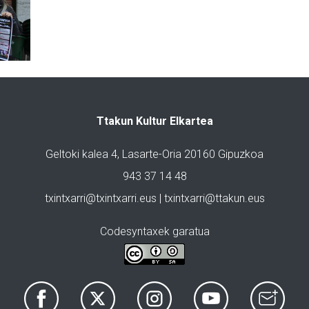
Ttakun Kultur Elkartea
Geltoki kalea 4, Lasarte-Oria 20160 Gipuzkoa
943 37 14 48
txintxarri@txintxarri.eus | txintxarri@ttakun.eus
Codesyntaxek garatua