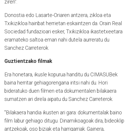
ziren".
Donostia edo Lasarte-Oriaren antzera, zikloa eta
Txikizikloa hainbat herrietan eskaintzen da. Orain Real
Sociedad fundazioari esker, Txikizikloa ikastetxeetara
eramateko saltoa eman nahi dutela aurreratu du
Sanchez Carreterok.
Guztientzako filmak
Era honetara, ikusle kopurua handitu du CIMASUBek
baina herritar gehiagorengana iritsi nahi du. Hori
bideratuko duen filmen eta dokumentalen bilakaera
sumatzen ari direla aipatu du Sanchez Carreterok.
"Bilakaera handia ikusten ari gara: dokumentalak baino
film labur gehiago ditugu. Dinamikoagoak dira, bideoklip
antzekoak, oso biziak eta harrigarriak. Gainera,