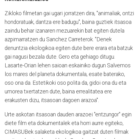
Zikloko filmetan gai ugari jorratzen dira, "animaliak, ontzi
hondoratuak, dantza ere badugu", baina guztiek itsasoa
zaindu behar izanaren mezuarekin bat egiten dutela
azpimarratzen du Sanchez Carreterok. "Denek
denuntzia ekologikoa egiten dute bere erara eta batzuk
gai nagusi bezala dute. Gero eta gehiago ditugu.
Lasarte-Orian lehen saioan eskainiko dugun Salvemos
los mares del planeta dokumentala, esate baterako,
oso ona da. Estetikoki oso polita da, gidoi ona du eta
umorea txertatzen dute, baina errealitatea ere
erakusten dizu, itsasoan dagoen arazoa".
Urte askotan itsasoan dauden arazoei "entzungor" egin
diete film eta dokumentalek eta horri aurre egiteko,
CIMASUBek salaketa ekologikoa gaitzat duten filmak