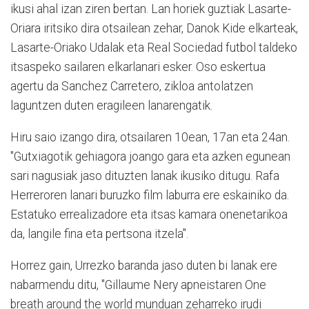
ikusi ahal izan ziren bertan. Lan horiek guztiak Lasarte-
Oriara iritsiko dira otsailean zehar, Danok Kide elkarteak,
Lasarte-Oriako Udalak eta Real Sociedad futbol taldeko
itsaspeko sailaren elkarlanari esker. Oso eskertua
agertu da Sanchez Carretero, zikloa antolatzen
laguntzen duten eragileen lanarengatik.
Hiru saio izango dira, otsailaren 10ean, 17an eta 24an.
"Gutxiagotik gehiagora joango gara eta azken egunean
sari nagusiak jaso dituzten lanak ikusiko ditugu. Rafa
Herreroren lanari buruzko film laburra ere eskainiko da.
Estatuko errealizadore eta itsas kamara onenetarikoa
da, langile fina eta pertsona itzela".
Horrez gain, Urrezko baranda jaso duten bi lanak ere
nabarmendu ditu, "Gillaume Nery apneistaren One
breath around the world munduan zeharreko irudi