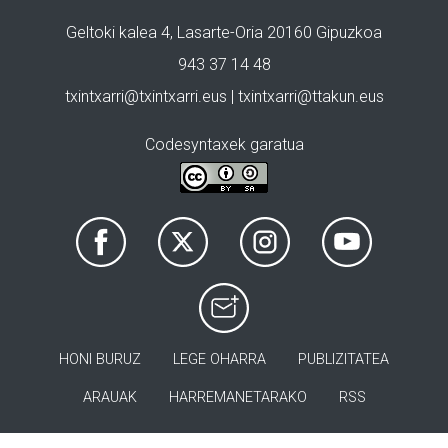
Geltoki kalea 4, Lasarte-Oria 20160 Gipuzkoa
943 37 14 48
txintxarri@txintxarri.eus | txintxarri@ttakun.eus
Codesyntaxek garatua
HONI BURUZ
LEGE OHARRA
PUBLIZITATEA
ARAUAK
HARREMANETARAKO
RSS