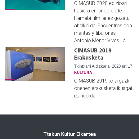
CIMASUB 2020 edizioari
hasiera emango diote.
Hamabi film lanez gozatu
ahalko da: Encuentros con
mantas y tiburones,
Antonio Menor Vives Lá…
CIMASUB 2019
Erakusketa
Txintxarri Aldizkaria
2020 urt 17
KULTURA
CIMASUB 2019ko argazki
onenen erakusketa ikusgai
izango da.
Ttakun Kultur Elkartea