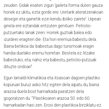
zeuden. Gidak esaten zigun 'gaileta forma duten gauza
horiek ez ukitu, ezta gorde ere. Uretarik ateratzerakoan
desegin eta gainetik ezin kendu ibiliko zarete'. Urpean
ginela ere eztandak entzuten genituen. Petrolio-
putzuetako lanak ziren. Horrek guztiak balea edo
izurdeei eragiten die. Eta hori eremua babestu dela.
Baina betikoa da: babestua dago turismoak eragin
handia duelako eremu horretan. Bestela ez litzake
babestuko, eta, nahiz eta babestu, petrolio-putzuak
dituzte ondoan".
Egun larrialdi klimatikoa eta itsasoan dagoen plastiko
kopuruari buruz asko hitz egiten dela aipatu du, baina
arazoa duela bost hamarkada pairatzen dela
gogoratzen du. "Plastikoaren arazoa 50. edo 60.
hamarkadan hasi zen. Erosi den plastikoa birziklatu ez