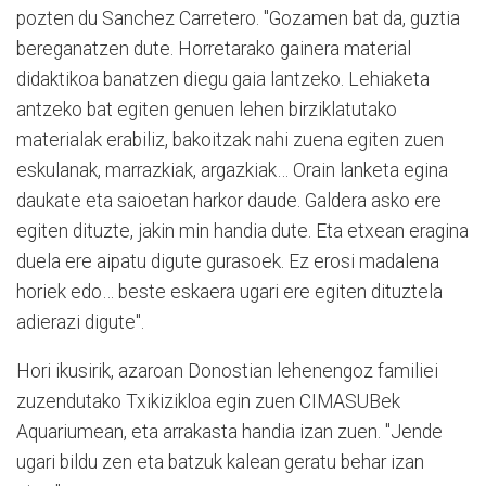
pozten du Sanchez Carretero. "Gozamen bat da, guztia
bereganatzen dute. Horretarako gainera material
didaktikoa banatzen diegu gaia lantzeko. Lehiaketa
antzeko bat egiten genuen lehen birziklatutako
materialak erabiliz, bakoitzak nahi zuena egiten zuen
eskulanak, marrazkiak, argazkiak… Orain lanketa egina
daukate eta saioetan harkor daude. Galdera asko ere
egiten dituzte, jakin min handia dute. Eta etxean eragina
duela ere aipatu digute gurasoek. Ez erosi madalena
horiek edo… beste eskaera ugari ere egiten dituztela
adierazi digute".
Hori ikusirik, azaroan Donostian lehenengoz familiei
zuzendutako Txikizikloa egin zuen CIMASUBek
Aquariumean, eta arrakasta handia izan zuen. "Jende
ugari bildu zen eta batzuk kalean geratu behar izan