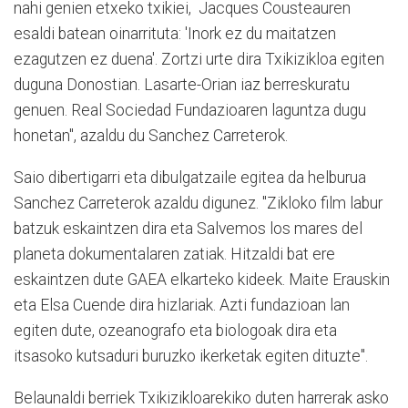
nahi genien etxeko txikiei, Jacques Cousteauren
esaldi batean oinarrituta: 'Inork ez du maitatzen
ezagutzen ez duena'. Zortzi urte dira Txikizikloa egiten
duguna Donostian. Lasarte-Orian iaz berreskuratu
genuen. Real Sociedad Fundazioaren laguntza dugu
honetan", azaldu du Sanchez Carreterok.
Saio dibertigarri eta dibulgatzaile egitea da helburua
Sanchez Carreterok azaldu digunez. "Zikloko film labur
batzuk eskaintzen dira eta Salvemos los mares del
planeta dokumentalaren zatiak. Hitzaldi bat ere
eskaintzen dute GAEA elkarteko kideek. Maite Erauskin
eta Elsa Cuende dira hizlariak. Azti fundazioan lan
egiten dute, ozeanografo eta biologoak dira eta
itsasoko kutsaduri buruzko ikerketak egiten dituzte".
Belaunaldi berriek Txikizikloarekiko duten harrerak asko