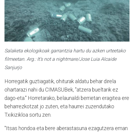
Salaketa ekologikoak garrantzia hartu du azken urteetako
filmeetan. Arg.: It’s not a nightmare/Jose Luia Alcaide
Sanjurjo
Horregatik guztiagatik, ohiturak aldatu behar direla
ohartarazi nahi du CIMASUBek, "atzera bueltarik ez
dago-eta." Horretarako, belaunaldi berrietan eragitea ere
beharrezkotzat jo zuten, eta haurrei zuzendutako
Txikizikloa sortu zen.
"Itsas hondoa eta bere aberastasuna ezagutzera eman