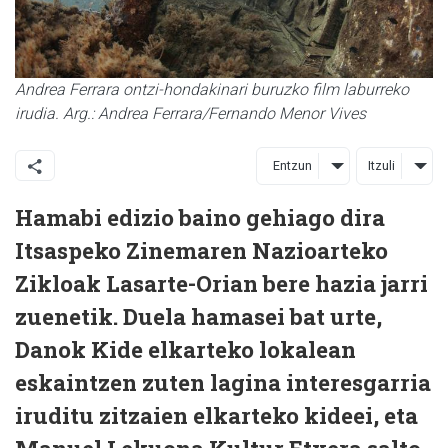
Andrea Ferrara ontzi-hondakinari buruzko film laburreko
irudia. Arg.: Andrea Ferrara/Fernando Menor Vives
Entzun
Itzuli
Hamabi edizio baino gehiago dira
Itsaspeko Zinemaren Nazioarteko
Zikloak Lasarte-Orian bere hazia jarri
zuenetik. Duela hamasei bat urte,
Danok Kide elkarteko lokalean
eskaintzen zuten lagina interesgarria
iruditu zitzaien elkarteko kideei, eta