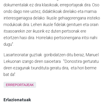
dokumentalak ez dira klasikoak; erreportajeak dira. Oso
ondo dago nire ustez, didaktikoak direlako eta mamia
interesgarriagoa delako. Ikusle gehiagorengana iristeko
modukoak dira. Lehen ikusle fidelak genituen eta orain
itsasoarekin zer ikusirik ez duten pertsonak ere
etortzen hasi dira. Horrelako pertsonengana iritsi nahi
dugu".
Lasarteoriatar guztiak gonbidatzen ditu beraz, Manuel
Lekuonan izango diren saioetara. "Donostira gerturatu
diren ezagunak txundituta geratu dira, eta hori berme
bat da".
ERREPORTAJEAK
Erlazionatuak