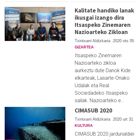
Kalitate handiko lanak
ikusgai izango dira
Itsaspeko Zinemaren
Nazioarteko Zikloan
Txintxarri Aldizkaria
2020 ots 05
GIZARTEA
Itsaspeko Zinemaren
Nazioarteko zikloa
aurkeztu dute Danok Kide
elkarteak, Lasarte-Oriako
Udalak eta Real
Sociedadeko Itsaspeko
sailak. Nazioarteko e…
CIMASUB 2020
Txintxarri Aldizkaria
2020 urt 31
KULTURA
CIMASUB 2020 jardunaldiei