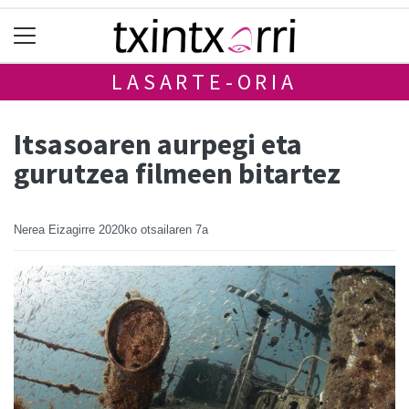
LASARTE-ORIA
Itsasoaren aurpegi eta
gurutzea filmeen bitartez
Nerea Eizagirre
2020ko otsailaren 7a