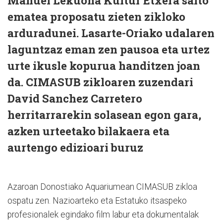
Manuel Lekuona Kultur Etxera salto
ematea proposatu zieten zikloko
arduradunei. Lasarte-Oriako udalaren
laguntzaz eman zen pausoa eta urtez
urte ikusle kopurua handitzen joan
da. CIMASUB zikloaren zuzendari
David Sanchez Carretero
herritarrarekin solasean egon gara,
azken urteetako bilakaera eta
aurtengo edizioari buruz
Azaroan Donostiako Aquariumean CIMASUB zikloa
ospatu zen. Nazioarteko eta Estatuko itsaspeko
profesionalek egindako film labur eta dokumentalak