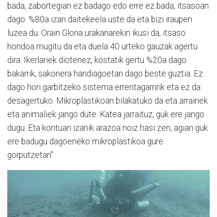
bada, zabortegian ez badago edo erre ez bada, itsasoan
dago. %80a izan daitekeela uste da eta bizi iraupen
luzea du. Orain Gloria urakanarekin ikusi da, itsaso
hondoa mugitu da eta duela 40 urteko gauzak agertu
dira. Ikerlariek diotenez, kostatik gertu %20a dago
bakarrik, sakonera handiagoetan dago beste guztia. Ez
dago hori garbitzeko sistema errentagarririk eta ez da
desagertuko. Mikroplastikoan bilakatuko da eta arrainek
eta animaliek jango dute. Katea jarraituz, guk ere jango
dugu. Eta kontuan izanik arazoa noiz hasi zen, agian guk
ere badugu dagoeneko mikroplastikoa gure
gorputzetan".