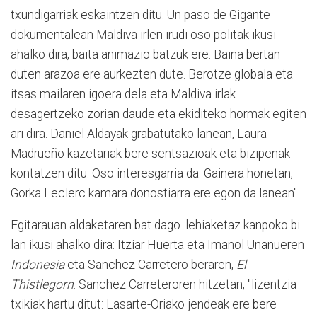
txundigarriak eskaintzen ditu. Un paso de Gigante
dokumentalean Maldiva irlen irudi oso politak ikusi
ahalko dira, baita animazio batzuk ere. Baina bertan
duten arazoa ere aurkezten dute. Berotze globala eta
itsas mailaren igoera dela eta Maldiva irlak
desagertzeko zorian daude eta ekiditeko hormak egiten
ari dira. Daniel Aldayak grabatutako lanean, Laura
Madrueño kazetariak bere sentsazioak eta bizipenak
kontatzen ditu. Oso interesgarria da. Gainera honetan,
Gorka Leclerc kamara donostiarra ere egon da lanean".
Egitarauan aldaketaren bat dago. lehiaketaz kanpoko bi
lan ikusi ahalko dira: Itziar Huerta eta Imanol Unanueren
Indonesia
eta Sanchez Carretero beraren,
El
Thistlegorn
. Sanchez Carreteroren hitzetan, "lizentzia
txikiak hartu ditut: Lasarte-Oriako jendeak ere bere