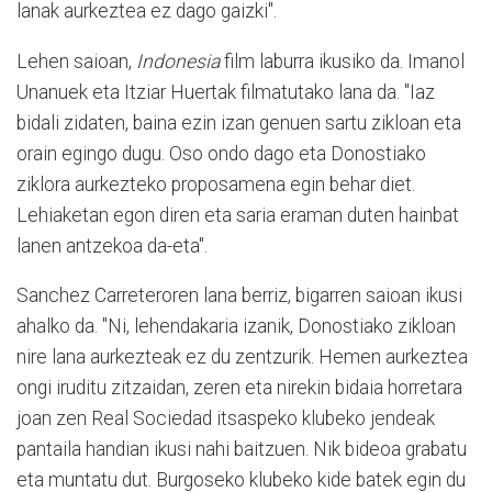
lanak aurkeztea ez dago gaizki".
Lehen saioan,
Indonesia
film laburra ikusiko da. Imanol
Unanuek eta Itziar Huertak filmatutako lana da. "Iaz
bidali zidaten, baina ezin izan genuen sartu zikloan eta
orain egingo dugu. Oso ondo dago eta Donostiako
ziklora aurkezteko proposamena egin behar diet.
Lehiaketan egon diren eta saria eraman duten hainbat
lanen antzekoa da-eta".
Sanchez Carreteroren lana berriz, bigarren saioan ikusi
ahalko da. "Ni, lehendakaria izanik, Donostiako zikloan
nire lana aurkezteak ez du zentzurik. Hemen aurkeztea
ongi iruditu zitzaidan, zeren eta nirekin bidaia horretara
joan zen Real Sociedad itsaspeko klubeko jendeak
pantaila handian ikusi nahi baitzuen. Nik bideoa grabatu
eta muntatu dut. Burgoseko klubeko kide batek egin du