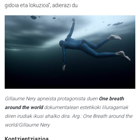
gidoia eta lokuzioa", adierazi du.
Gillaume Nery apneista protagonista duen
One breath
around the world
dokumentalean estetikoki liluragarriak
diren irudiak ikusi ahalko dira. Arg.: One Breath around the
world/Gillaume Nery
Kontzientziazioa