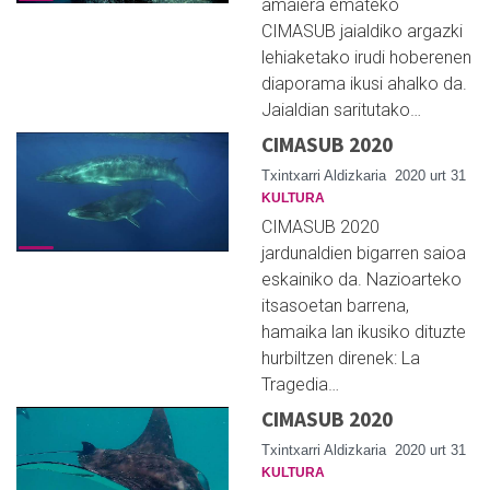
amaiera emateko
CIMASUB jaialdiko argazki
lehiaketako irudi hoberenen
diaporama ikusi ahalko da.
Jaialdian saritutako…
CIMASUB 2020
Txintxarri Aldizkaria
2020 urt 31
KULTURA
CIMASUB 2020
jardunaldien bigarren saioa
eskainiko da. Nazioarteko
itsasoetan barrena,
hamaika lan ikusiko dituzte
hurbiltzen direnek: La
Tragedia…
CIMASUB 2020
Txintxarri Aldizkaria
2020 urt 31
KULTURA