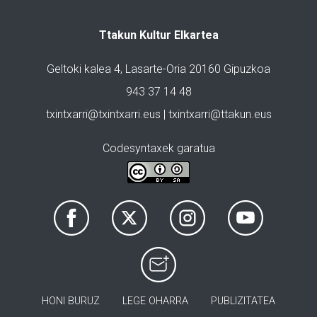
Ttakun Kultur Elkartea
Geltoki kalea 4, Lasarte-Oria 20160 Gipuzkoa
943 37 14 48
txintxarri@txintxarri.eus | txintxarri@ttakun.eus
Codesyntaxek garatua
HONI BURUZ
LEGE OHARRA
PUBLIZITATEA