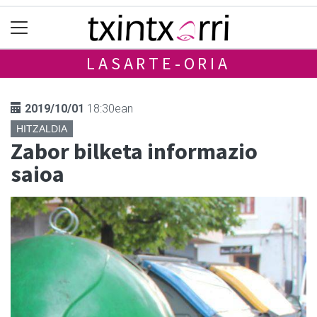
LASARTE-ORIA
2019/10/01
18:30ean
HITZALDIA
Zabor bilketa informazio
saioa