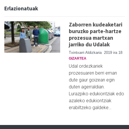
Erlazionatuak
Zaborren kudeaketari
buruzko parte-hartze
prozesua martxan
jarriko du Udalak
Txintxarri Aldizkaria
2019 ira 18
GIZARTEA
Udal ordezkariek
prozesuaren berri eman
dute gaur goizean egin
duten agerraldian.
Lurazpiko edukiontziak edo
azaleko edukiontziak
erabiltzeko galdeke…