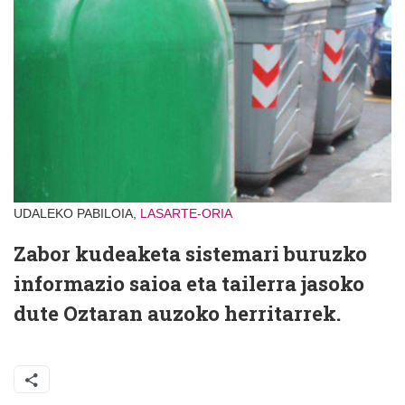
UDALEKO PABILOIA,
LASARTE-ORIA
Zabor kudeaketa sistemari buruzko
informazio saioa eta tailerra jasoko
dute Oztaran auzoko herritarrek.