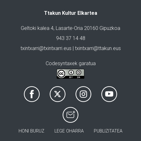
Ttakun Kultur Elkartea
Geltoki kalea 4, Lasarte-Oria 20160 Gipuzkoa
943 37 14 48
txintxarri@txintxarri.eus | txintxarri@ttakun.eus
Codesyntaxek garatua
HONI BURUZ
LEGE OHARRA
PUBLIZITATEA