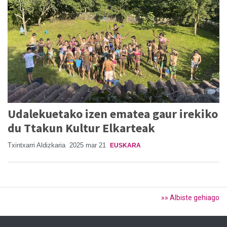
Udalekuetako izen ematea gaur irekiko
du Ttakun Kultur Elkarteak
Txintxarri Aldizkaria
2025 mar 21
EUSKARA
»» Albiste gehiago