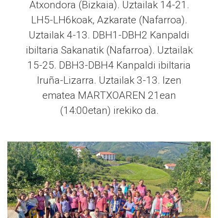
Atxondora (Bizkaia). Uztailak 14-21.
LH5-LH6koak, Azkarate (Nafarroa).
Uztailak 4-13. DBH1-DBH2 Kanpaldi
ibiltaria Sakanatik (Nafarroa). Uztailak
15-25. DBH3-DBH4 Kanpaldi ibiltaria
Iruña-Lizarra. Uztailak 3-13. Izen
ematea MARTXOAREN 21ean
(14:00etan) irekiko da.