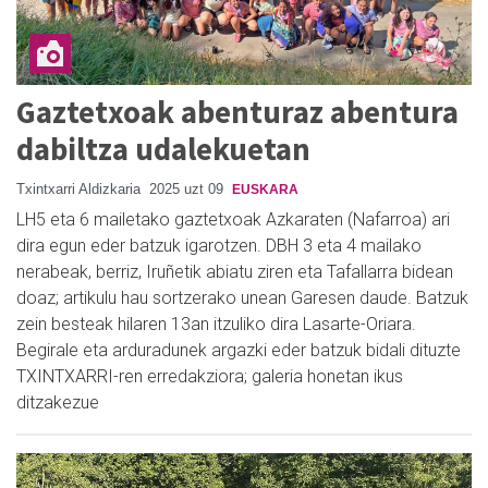
Gaztetxoak abenturaz abentura
dabiltza udalekuetan
Txintxarri Aldizkaria
2025 uzt 09
EUSKARA
LH5 eta 6 mailetako gaztetxoak Azkaraten (Nafarroa) ari
dira egun eder batzuk igarotzen. DBH 3 eta 4 mailako
nerabeak, berriz, Iruñetik abiatu ziren eta Tafallarra bidean
doaz; artikulu hau sortzerako unean Garesen daude. Batzuk
zein besteak hilaren 13an itzuliko dira Lasarte-Oriara.
Begirale eta arduradunek argazki eder batzuk bidali dituzte
TXINTXARRI-ren erredakziora; galeria honetan ikus
ditzakezue