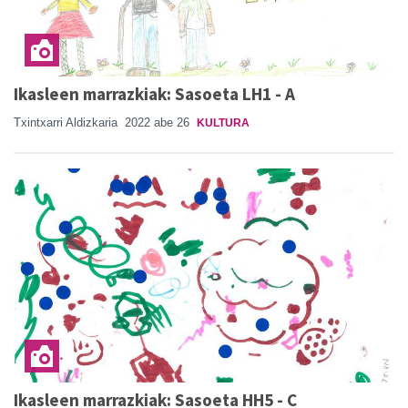
Ikasleen marrazkiak: Sasoeta LH1 - A
Txintxarri Aldizkaria
2022 abe 26
KULTURA
Ikasleen marrazkiak: Sasoeta HH5 - C