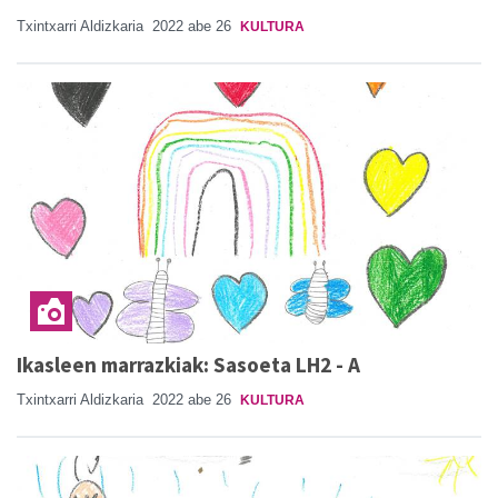
Txintxarri Aldizkaria
2022 abe 26
KULTURA
Ikasleen marrazkiak: Sasoeta LH2 - A
Txintxarri Aldizkaria
2022 abe 26
KULTURA