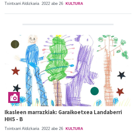
Txintxarri Aldizkaria
2022 abe 26
KULTURA
Ikasleen marrazkiak: Garaikoetxea Landaberri
HH5 - B
Txintxarri Aldizkaria
2022 abe 26
KULTURA