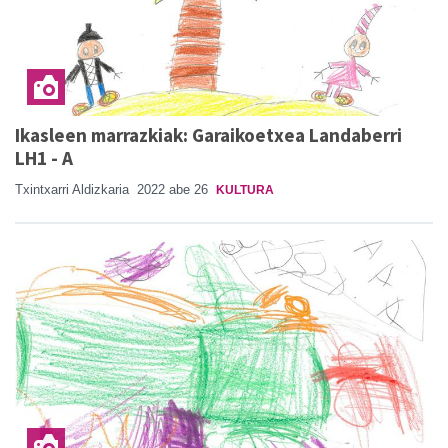
Ikasleen marrazkiak: Garaikoetxea Landaberri
LH1 - A
Txintxarri Aldizkaria
2022 abe 26
KULTURA