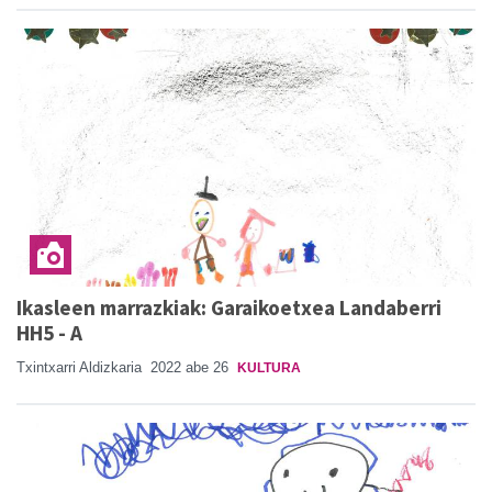
Ikasleen marrazkiak: Garaikoetxea Landaberri
HH5 - A
Txintxarri Aldizkaria
2022 abe 26
KULTURA