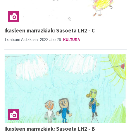
Ikasleen marrazkiak: Sasoeta LH2 - C
Txintxarri Aldizkaria
2022 abe 26
KULTURA
Ikasleen marrazkiak: Sasoeta LH2 - B