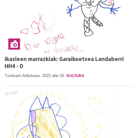
Ikasleen marrazkiak: Garaikoetxea Landaberri
HH4 - D
Txintxarri Aldizkaria
2022 abe 26
KULTURA