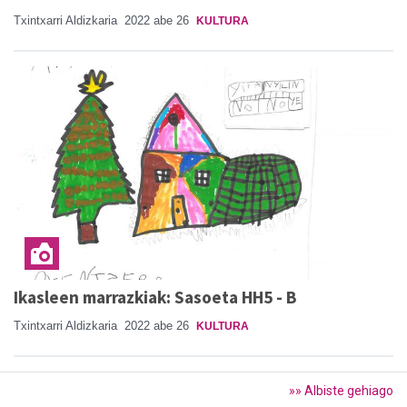
Txintxarri Aldizkaria
2022 abe 26
KULTURA
Ikasleen marrazkiak: Sasoeta HH5 - B
Txintxarri Aldizkaria
2022 abe 26
KULTURA
»» Albiste gehiago