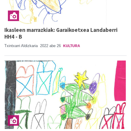
Ikasleen marrazkiak: Garaikoetxea Landaberri
HH4 - B
Txintxarri Aldizkaria
2022 abe 26
KULTURA