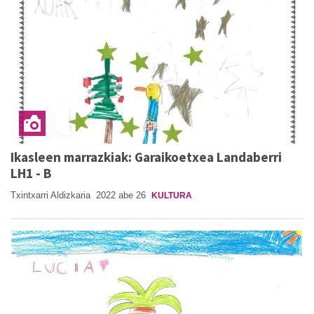
Ikasleen marrazkiak: Garaikoetxea Landaberri
LH1 - B
Txintxarri Aldizkaria
2022 abe 26
KULTURA