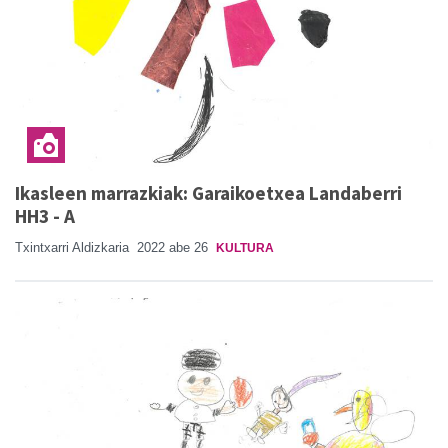
Ikasleen marrazkiak: Garaikoetxea Landaberri
HH3 - A
Txintxarri Aldizkaria
2022 abe 26
KULTURA