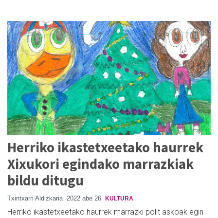
Herriko ikastetxeetako haurrek
Xixukori egindako marrazkiak
bildu ditugu
Txintxarri Aldizkaria
2022 abe 26
KULTURA
Herriko ikastetxeetako haurrek marrazki polit askoak egin