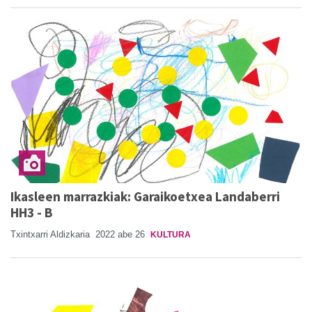
Ikasleen marrazkiak: Garaikoetxea Landaberri
HH3 - B
Txintxarri Aldizkaria
2022 abe 26
KULTURA