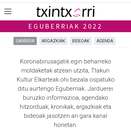
EGUBERRIAK 2022
SARRERA
ARGAZKIAK
BIDEOAK
AGENDA
Koronabirusagatik egin beharreko
moldaketak atzean utzita, Ttakun
Kultur Elkarteak ohi bezala ospatuko
ditu aurtengo Eguberriak. Jarduerei
buruzko informazioa, agendako
hitzorduak, kronikak, argazkiak eta
bideoak jasotzen ari gara kanal
honetan.