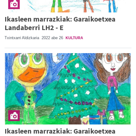
Ikasleen marrazkiak: Garaikoetxea
Landaberri LH2 - E
Txintxarri Aldizkaria
2022 abe 26
KULTURA
Ikasleen marrazkiak: Garaikoetxea