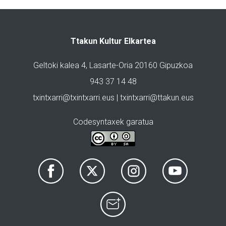
Ttakun Kultur Elkartea
Geltoki kalea 4, Lasarte-Oria 20160 Gipuzkoa
943 37 14 48
txintxarri@txintxarri.eus | txintxarri@ttakun.eus
Codesyntaxek garatua