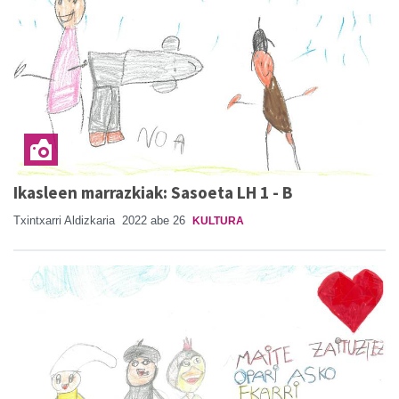
Ikasleen marrazkiak: Sasoeta LH 1 - B
Txintxarri Aldizkaria
2022 abe 26
KULTURA