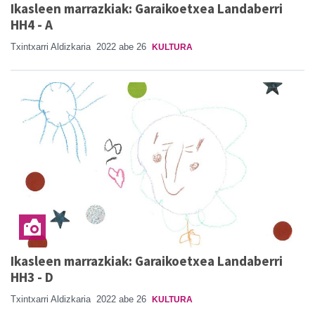
Ikasleen marrazkiak: Garaikoetxea Landaberri
HH4 - A
Txintxarri Aldizkaria
2022 abe 26
KULTURA
Ikasleen marrazkiak: Garaikoetxea Landaberri
HH3 - D
Txintxarri Aldizkaria
2022 abe 26
KULTURA