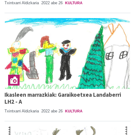
Txintxarri Aldizkaria
2022 abe 26
KULTURA
Ikasleen marrazkiak: Garaikoetxea Landaberri
LH2 - A
Txintxarri Aldizkaria
2022 abe 26
KULTURA