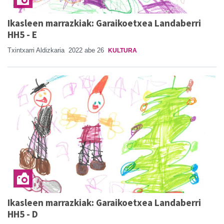
Ikasleen marrazkiak: Garaikoetxea Landaberri
HH5 - E
Txintxarri Aldizkaria
2022 abe 26
KULTURA
Ikasleen marrazkiak: Garaikoetxea Landaberri
HH5 - D