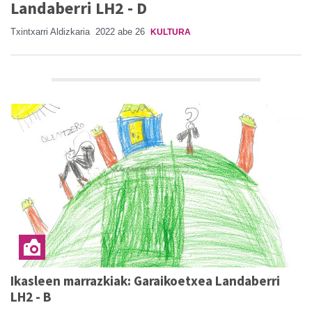
Landaberri LH2 - D
Txintxarri Aldizkaria
2022 abe 26
KULTURA
Ikasleen marrazkiak: Garaikoetxea Landaberri
LH2 - B