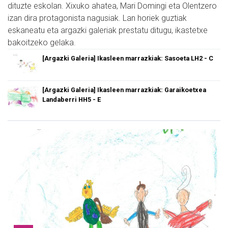
dituzte eskolan. Xixuko ahatea, Mari Domingi eta Olentzero
izan dira protagonista nagusiak. Lan horiek guztiak
eskaneatu eta argazki galeriak prestatu ditugu, ikastetxe
bakoitzeko gelaka.
[Argazki Galeria] Ikasleen marrazkiak: Sasoeta LH2 - C
[Argazki Galeria] Ikasleen marrazkiak: Garaikoetxea
Landaberri HH5 - E