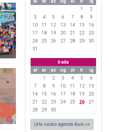
al
ar
az
og
ol
lr
ig
1
2
3
4
5
6
7
8
9
10
11
12
13
14
15
16
17
18
19
20
21
22
23
24
25
26
27
28
29
30
31
Iraila
al
ar
az
og
ol
lr
ig
1
2
3
4
5
6
7
8
9
10
11
12
13
14
15
16
17
18
19
20
21
22
23
24
25
26
27
28
29
30
Urte osoko agenda ikusi »»