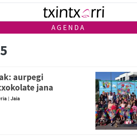
AGENDA
 5
ak: aurpegi
txokolate jana
ia | Jaia