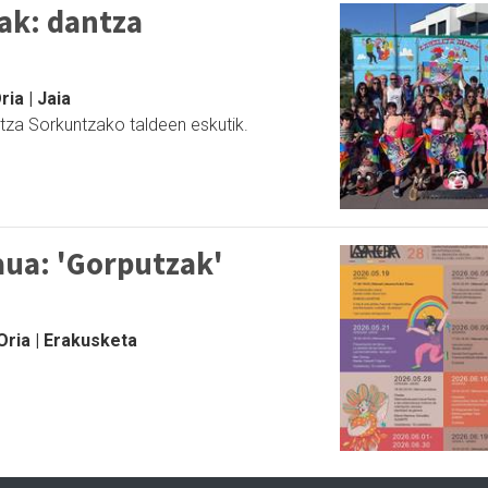
ak: dantza
ia | Jaia
za Sorkuntzako taldeen eskutik.
aua: 'Gorputzak'
Oria | Erakusketa