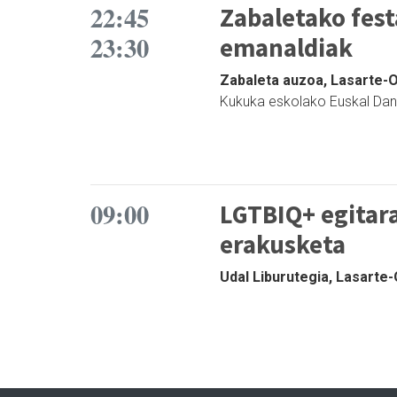
22:45
Zabaletako fest
23:30
emanaldiak
Zabaleta auzoa, Lasarte-Or
Kukuka eskolako Euskal Dant
09:00
LGTBIQ+ egitar
erakusketa
Udal Liburutegia, Lasarte-