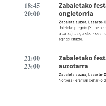
18:45
Zabaletako fest
20:00
ongietorria
Zabaleta auzoa, Lasarte-Or
Jaietako pregoia (Xumela ko
aitortza), Jalguneko kideen 
egingo dituzte.
21:00
Zabaletako fest
23:00
auzotarra
Zabaleta auzoa, Lasarte-Or
Norberak eraman beharko du