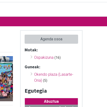
Agenda osoa
Motak:
Ospakizuna
(16)
Guneak:
Okendo plaza (Lasarte-
Oria)
(5)
Egutegia
Abuztua