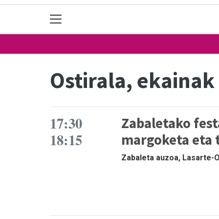
Ostirala, ekainak
17:30
Zabaletako fest
18:15
margoketa eta 
Zabaleta auzoa, Lasarte-Or