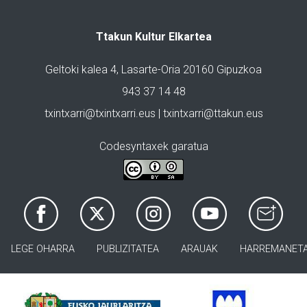
Ttakun Kultur Elkartea
Geltoki kalea 4, Lasarte-Oria 20160 Gipuzkoa
943 37 14 48
txintxarri@txintxarri.eus | txintxarri@ttakun.eus
Codesyntaxek garatua
LEGE OHARRA
PUBLIZITATEA
ARAUAK
HARREMANET