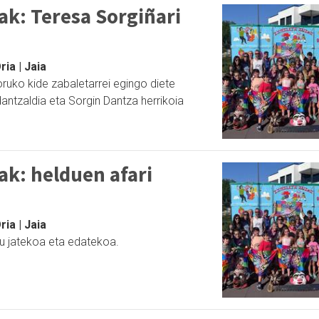
ak: Teresa Sorgiñari
ia | Jaia
ruko kide zabaletarrei egingo diete
dantzaldia eta Sorgin Dantza herrikoia
ak: helduen afari
ia | Jaia
 jatekoa eta edatekoa.