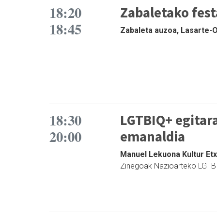
18:20
Zabaletako fes
18:45
Zabaleta auzoa, Lasarte-Or
18:30
LGTBIQ+ egitara
20:00
emanaldia
Manuel Lekuona Kultur Etx
Zinegoak Nazioarteko LGTBI