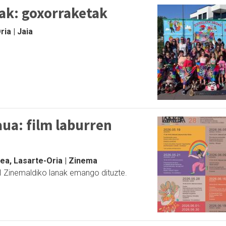
tak: goxorraketak
ia | Jaia
ua: film laburren
ea, Lasarte-Oria | Zinema
 Zinemaldiko lanak emango dituzte.