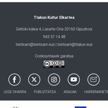
Ttakun Kultur Elkartea
Geltoki kalea 4, Lasarte-Oria 20160 Gipuzkoa
943 37 14 48
txintxarri@txintxarri.eus | txintxarri@ttakun.eus
Codesyntaxek garatua
LEGE OHARRA
PUBLIZITATEA
ARAUAK
HARREMANET