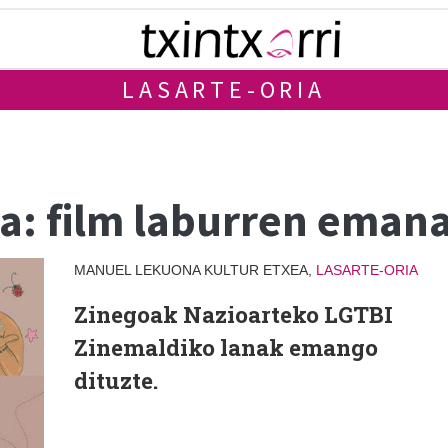
LASARTE-ORIA
a: film laburren emana
MANUEL LEKUONA KULTUR ETXEA,
LASARTE-ORIA
Zinegoak Nazioarteko LGTBI
Zinemaldiko lanak emango
dituzte.