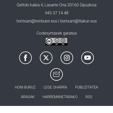
Geltoki kalea 4, Lasarte-Oria 20160 Gipuzkoa
943 37 14 48
txintxarri@txintxarri.eus | txintxarri@ttakun.eus
Codesyntaxek garatua
HONI BURUZ
LEGE OHARRA
PUBLIZITATEA
ARAUAK
HARREMANETARAKO
RSS