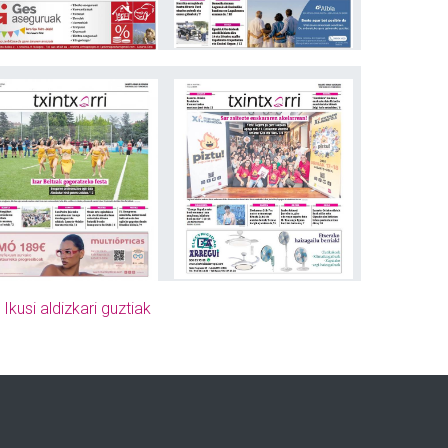
»
Ikusi aldizkari guztiak