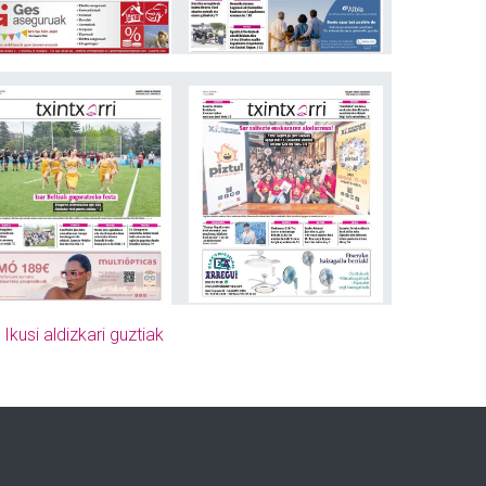
»
Ikusi aldizkari guztiak