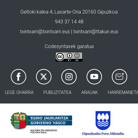
Geltoki kalea 4, Lasarte-Oria 20160 Gipuzkoa
943 37 14 48
txintxarri@txintxarri.eus | txintxarri@ttakun.eus
Codesyntaxek garatua
LEGE OHARRA
PUBLIZITATEA
ARAUAK
HARREMANET