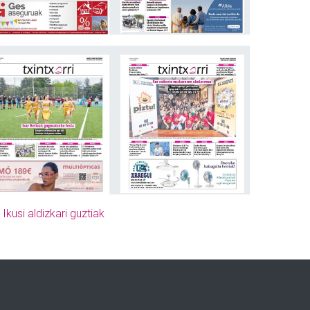
»
Ikusi aldizkari guztiak