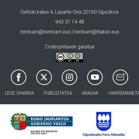
Geltoki kalea 4, Lasarte-Oria 20160 Gipuzkoa
943 37 14 48
txintxarri@txintxarri.eus | txintxarri@ttakun.eus
Codesyntaxek garatua
LEGE OHARRA
PUBLIZITATEA
ARAUAK
HARREMANET