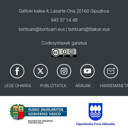
Geltoki kalea 4, Lasarte-Oria 20160 Gipuzkoa
943 37 14 48
txintxarri@txintxarri.eus | txintxarri@ttakun.eus
Codesyntaxek garatua
LEGE OHARRA
PUBLIZITATEA
ARAUAK
HARREMANET