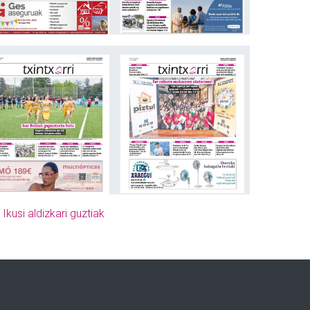
»
Ikusi aldizkari guztiak